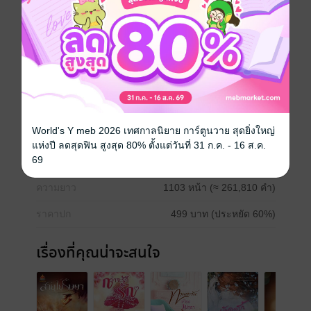
น้ำ ทำให้เสียชีวิต แต่ดูจากสภาพศพแล้วพบสิ่งที่น่าสนใจก็
คือ บริเวณท้ายทอยของเธอมีบาดแผล”
โรมานซ์
โรแมนติก
18+
อีโรติก
คนในเครื่องแบบ
World's Y meb 2026 เทศกาลนิยาย การ์ตูนวาย สุดยิ่งใหญ่
ประเภทไฟล์
pdf, epub
(สารบัญ)
แห่งปี ลดสุดฟิน สูงสุด 80% ตั้งแต่วันที่ 31 ก.ค. - 16 ส.ค.
69
วันที่วางขาย
05 กรกฎาคม 2562
ความยาว
1103 หน้า (≈ 261,810 คำ)
ราคาปก
499 บาท (ประหยัด 60%)
เรื่องที่คุณน่าจะสนใจ