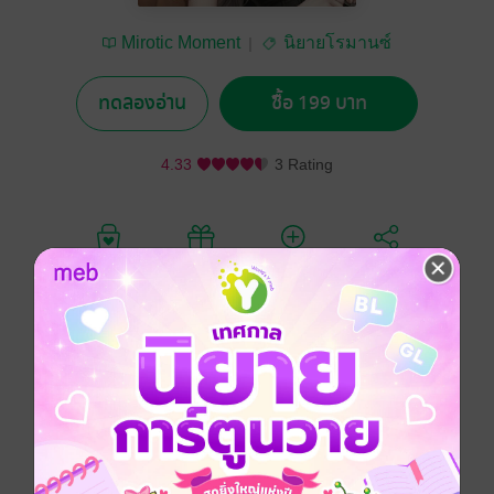
Mirotic​ Moment
นิยายโรมานซ์
ทดลองอ่าน
ซื้อ 199 บาท
4.33
3 Rating
อยากได้
ซื้อเป็นของขวัญ
ติดตาม
แชร์
“ผู้ตายชื่อ นางสาว รัตนวลี เรืองสะอาด อายุ 24 ปี เคย
ทำงานเป็นพนักงานต้อนรับของโรงแรม ฟรานซิสโก้ โฮ
เทล แต่ภายหลังลาออกไป ก่อนที่ทางญาติจะแจ้งความว่า
เธอหายตัวไปเมื่อเดือนก่อนนี้เองครับ” หมู่จินกล่าวรายงาน
ก่อนที่จ่าเทพจะพูดเสริม
“สาเหตุการตายคาดว่าตกจากสะพาน หรือ ที่สูงลงมาจม