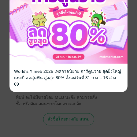
21 บทวิเคราะห์ความสำเร็จ ของยอดทีมหงส์แดง
ลิเวอร์พูล
ประเภทไฟล์
pdf
วันที่วางขาย
08 กรกฎาคม 2562
ความยาว
87 หน้า
ราคาปก
66 บาท (ประหยัด 25%)
World's Y meb 2026 เทศกาลนิยาย การ์ตูนวาย สุดยิ่งใหญ่
แห่งปี ลดสุดฟิน สูงสุด 80% ตั้งแต่วันที่ 31 ก.ค. - 16 ส.ค.
สนใจเวอร์ชันกระดาษ เชิญทางนี้!
69
เวอร์ชันกระดาษมีวางขายที่เว็บไซต์สำนัก
พิมพ์ จะไม่มีขายโดย MEB นะจ๊ะ สามารถสั่ง
ซื้อ หรือติดต่อคนขายโดยตรงเลยจ้ะ
สั่งซื้อโดยตรงกับ สนพ.