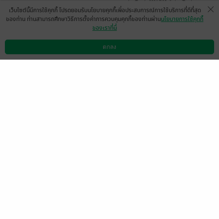
หน้าที่ 1
เว็บไซต์นี้มีการใช้คุกกี้ โปรดยอมรับนโยบายคุกกี้เพื่อประสบการณ์การใช้บริการที่ดีที่สุด
ของท่าน ท่านสามารถศึกษาวิธีการตั้งค่าการควบคุมคุกกี้ของท่านผ่าน
นโยบายการใช้คุกกี้
ของเราที่นี่
tiiikeey
WalailuckJ Jitgranate
1 พ.ย. 2566
12:26 น.
17 มิ.ย. 2564
8:9 น.
ตกลง
ดาวน์โหลดแอป
วิธีการใช้งาน
ติดต่อเรา
มีแล้ว -
piakky
24 ก.ค. 2562
14:22 น.
หน้าที่ 1
เลือกหมวดหมู่
+
บริการช่วยเหลือ
+
เกี่ยวกับเรา
+
กลุ่มธุรกิจในเครือ
+