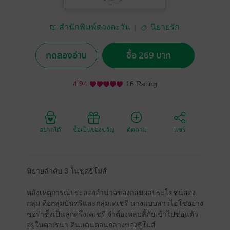
สำนักพิมพ์ดวงตะวัน
นิยายรัก
ทดลองอ่าน
ซื้อ 269 บาท
4.94
16 Rating
อยากได้
ซื้อเป็นของขวัญ
ติดตาม
แชร์
นิยายลำดับ 3 ในชุดธิโมส์
หลังเหตุการณ์ประลองอำนาจของกลุ่มผลประโยชน์สอง
กลุ่ม คือกลุ่มบันทรีและกลุ่มเคเชรี นางแบบสาวไฮโซอย่าง
ซอร่าซึ่งเป็นลูกครึ่งเคเชรี จำต้องหลบลี้ภัยเข้าไปซ่อนตัว
อยู่ในคาเรนา ดินแดนตอนกลางของธิโมส์