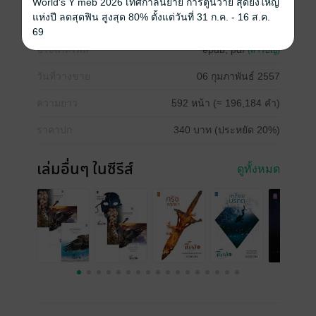
World's Y meb 2026 เทศกาลนิยาย การ์ตูนวาย สุดยิ่งใหญ่
แห่งปี ลดสุดฟิน สูงสุด 80% ตั้งแต่วันที่ 31 ก.ค. - 16 ส.ค.
ซีรีส์
ธิโมส์
69
ประเภทไฟล์
epub, pdf
(สารบัญ)
วันที่วางขาย
06 กุมภาพันธ์ 2557
ความยาว
592 หน้า (≈ 196,184 คำ)
ราคาปก
340 บาท (ประหยัด 20%)
เล่มอื่นๆ ในซีรีส์
ดูทั้งหมด