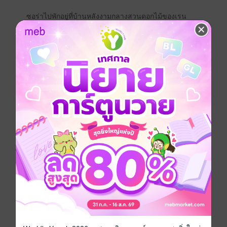
ซอร่าไปพักอยู่ที่บ้านหลังงามกลางสวนดอกไม้ของเรน
สาวไฮโซผู้เย่อหยิ่ง เอาแต่ใจตัวเอง ปะทะกับเรน ชายหนุ่ม
ผู้เรียบง่ายติดดิน ไม่เว้นแต่ละวัน ทว่าที่สวนดอกไม้กลาง
คาเรนานี่เองที่ทำให้ซอร่าได้ค้นพบตัวเอง ว่าที่ผ่านมาเธอ
มีชีวิตอยู่อย่างไร้ค่าเพียงใด
ไร้ค่าเพราะหัวใจเธอไร้รัก
หากแต่สำหรับเรนแล้ว รักของซอร่าจะมีประโยชน์อันใด
ไม่ว่าหล่อนจะพร่ำพูดสักแค่ไหน และ...เขาเองจะรักหล่อน
สักเพียงใด หากว่ารักนั้นทำให้ดินแดนคาเรนาต้องพินาศ
ย่อยยับ เพียงเพราะเล่ห์กลทางการเมืองของกลุ่มผล
ประโยชน์ซึ่งซอร่านำติดตัวเข้ามาด้วย
ดอกไม้อย่างเรน...จะต้านทานสายลมรักของซอร่าได้หรือ
ไม่
และถึงที่สุดแล้ว แม่สายลมซอร่าจะปัดเป่าเรื่องราวร้ายๆ
ให้พ้นไปจากสวนดอกไม้ของเรนได้หรือไม่