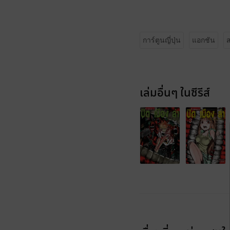
การ์ตูนญี่ปุ่น
แอกชัน
เล่มอื่นๆ ในซีรีส์