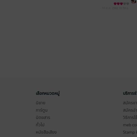
11 ก.ค. 2562
18:59 น.
เลือกหมวดหมู่
บริการช
นิยาย
สมัครขาย
การ์ตูน
สมัครอ่
นิตยสาร
วิธีการใ
ทั่วไป
meb co
หนังสือเสียง
Stamp ค