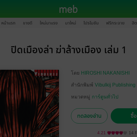
หน้าแรก
ขายดี
ใหม่มาแรง
มาใหม่
โปรโมชัน
ฟรีกระจาย
ฮิต
ปิดเมืองล่า ฆ่าล้างเมือง เล่ม 1
โดย
HIROSHI NAKANISHI
สำนักพิมพ์
Vibulkij Publishing
หมวดหมู่
การ์ตูนทั่วไป
ทดลองอ่าน
ซื้
4.21
14 