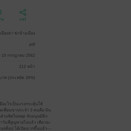
ตาม
แชร์
เมืองล่า ฆ่าล้างเมือง
pdf
10 กรกฎาคม 2562
212 หน้า
บาท (ประหยัด 26%)
่มีอะไรเป็นแรงกระตุ้นให้
่มเพื่อนขาประจํา 3 คนคือ มิน
อํามหิตไม่หยุด จับมนุษย์ฉีก
จําวันที่สูญหายไปแล้ว เคียวจะ
สต็อป ได้เปิดฉากขึ้นแล้ว---