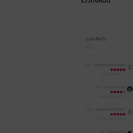
รีวิวทั้งหมด
แปลกดีครับ
0
มีแล้ว -
MjAyMi0wOS0yNiAy
MToyNzo1NA==
18 ต.ค. 2568
5:41 น.
มีแล้ว -
Missmistmyst
19 พ.ย. 2564
14:22 น.
มีแล้ว -
MjAxOS0wNi0xNyA
wNDoxNzoxNw==
25 ธ.ค. 2563
13:30 น.
มีแล้ว -
Katsuto019