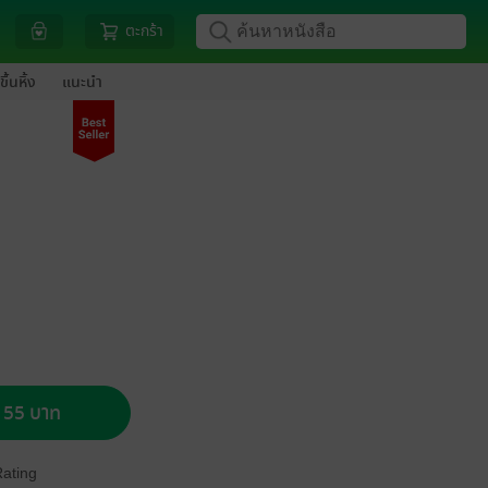
ตะกร้า
ขึ้นหิ้ง
แนะนำ
อ 55 บาท
Rating