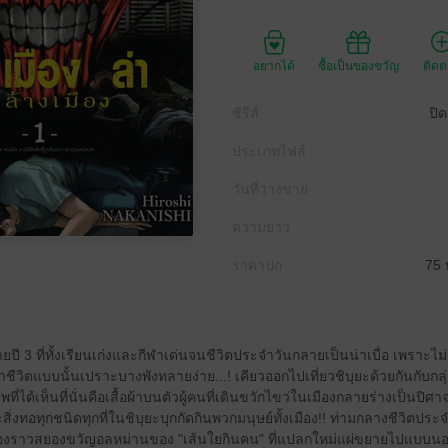
อยากได้
ซื้อเป็นของขวัญ
ติด
ซีรีส์
ปิด
ประเภทไฟล์
วันที่วางขาย
ความยาว
ราคาปก
75 
ปี 3 ที่ทั้งเรียนเก่งและกีฬาเด่นจนชีวิตประจําวันกลายเป็นน่าเบื่อ เพราะไม
ชีวิตแบบนั้นเปราะบางพังทลายง่าย...! เคียวออกไปเที่ยวชิบุยะด้วยกันกับกลุ
ได้เห็นที่นั่นคือเสื้อผ้าบนตัวผู้คนที่เดินขวักไขว่ในเมืองกลายร่างเป็นปิศาจ
สิ่งทอทุกชนิดทุกที่ในชิบุยะบุกกัดกินพวกมนุษย์ทั้งเมือง!! ท่ามกลางชีวิตประ
 เรื่องราวสยองขวัญอลหม่านของ "เส้นใยกินคน" ที่แปลกใหม่แผ่ขยายไปแบบนอน