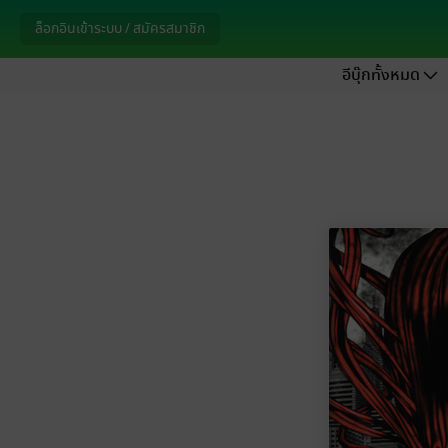
ล็อกอินเข้าระบบ / สมัครสมาชิก
อีบุ๊กทั้งหมด