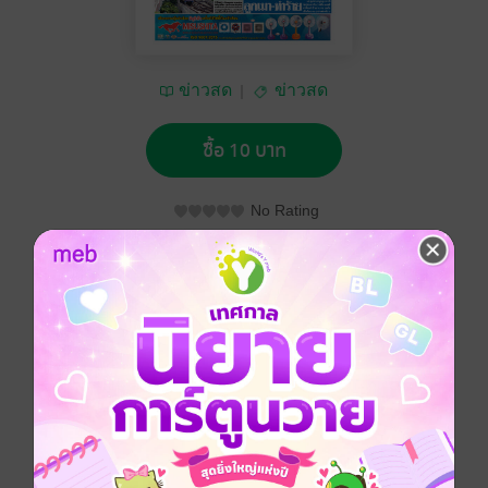
ข่าวสด
ข่าวสด
ซื้อ 10 บาท
No Rating
อยากได้
ซื้อเป็นของขวัญ
ติดตาม
แชร์
หนังสือพิมพ์ข่าวสด วันอังคารที่ 9 กรกฎาคม พ.ศ.2562
ประเภทไฟล์
pdf