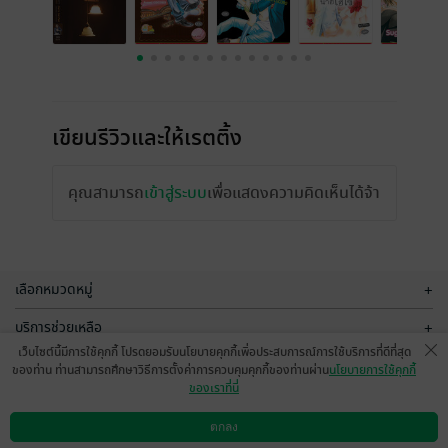
เขียนรีวิวและให้เรตติ้ง
คุณสามารถ
เข้าสู่ระบบ
เพื่อแสดงความคิดเห็นได้จ้า
เลือกหมวดหมู่
+
บริการช่วยเหลือ
+
เว็บไซต์นี้มีการใช้คุกกี้ โปรดยอมรับนโยบายคุกกี้เพื่อประสบการณ์การใช้บริการที่ดีที่สุด
เกี่ยวกับเรา
+
ของท่าน ท่านสามารถศึกษาวิธีการตั้งค่าการควบคุมคุกกี้ของท่านผ่าน
นโยบายการใช้คุกกี้
ของเราที่นี่
กลุ่มธุรกิจในเครือ
+
ตกลง
ดาวน์โหลดแอป
วิธีการใช้งาน
ติดต่อเรา