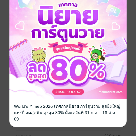
ว่า...คุณกำลังพบทางตัน!
ถอดรหัสความคิด พิชิตทางตัน(Getting Unstuck) จะช่วย
ให้คุณค้นหาทางออกที่เหมาะสมกับตัวคุณ ทั้งในที่ทำงาน
และที่บ้าน ให้ก้าวพ้นทางตันที่อยู่ตรงหน้า และก้าวไปสู่
หนทางข้างหน้าที่เต็มไปด้วยความหมาย ด้วยสุดยอดคำ
แนะนำและวิธีการแปรเปลี่ยนเส้นทางของปัญหาที่ปิดตาย
ให้กลายเป็นถนนสายใหม่ของชีวิต โดย ดร. ทิโมธี บัทเลอ
ร์ นักจิตวิทยาอาวุโส และผู้อำนวยการโครงการพัฒนา
อาชีพ คณะบริหารธุรกิจ มหาวิทยาลัยฮาร์วาร์ด
"
พัฒนาตนเอง
ประเภทไฟล์
pdf
World's Y meb 2026 เทศกาลนิยาย การ์ตูนวาย สุดยิ่งใหญ่
แห่งปี ลดสุดฟิน สูงสุด 80% ตั้งแต่วันที่ 31 ก.ค. - 16 ส.ค.
วันที่วางขาย
09 กรกฎาคม 2562
69
ความยาว
241 หน้า