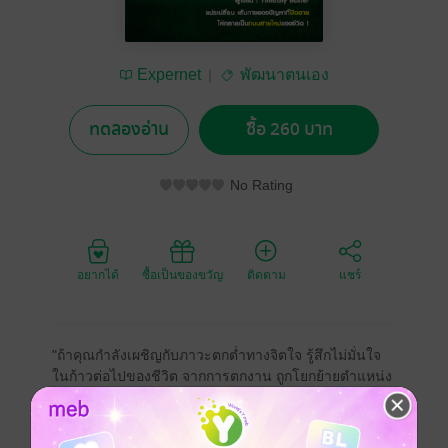
Expernet
พัฒนาตนเอง
ทดลองอ่าน
ซื้อ 260 บาท
No Rating
อยากได้
ซื้อเป็นของขวัญ
ติดตาม
แชร์
"ถ้าคุณกำลังเผชิญกับภาวะตกต่ำทางจิตใจ รู้สึกไม่มั่นใจ
ในก้าวต่อไปของชีวิต จากการตกงาน ถูกโยกย้ายตำแหน่ง
สถานที่ทำงานกลายเป็นสถานที่น่าเบื่อ อาชีพที่คุณทำมา
ตลอดทั้งชีวิต จู่ๆ ก็หมดความน่าสนใจไปเฉยๆ ราวกับว่า
มันไม่มีความหมายท้าทายในชีวิตอีกต่อไปแล้ว แสดง