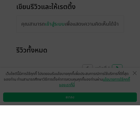
เขียนรีวิวและให้เรตติ้ง
คุณสามารถ
เข้าสู่ระบบ
เพื่อแสดงความคิดเห็นได้จ้า
รีวิวทั้งหมด
หน้าที่ 1
เว็บไซต์นี้มีการใช้คุกกี้ โปรดยอมรับนโยบายคุกกี้เพื่อประสบการณ์การใช้บริการที่ดีที่สุด
ของท่าน ท่านสามารถศึกษาวิธีการตั้งค่าการควบคุมคุกกี้ของท่านผ่าน
นโยบายการใช้คุกกี้
ของเราที่นี่
ยกมือสูงๆขอ epub อีกคนค่า
ตกลง
มีแล้ว -
jickiechan
ดาวน์โหลดแอป
วิธีการใช้งาน
ติดต่อเรา
1
19 ก.ค. 2567
14:24 น.
ดู 1 ความเห็นย่อย
อยากจะบอกไรท์ว่าเป็นเรื่องแรกที่ตัดสินใจซื้อ
เล่มและอ่านแนววาย บอกเลยว่าไม่ผิดหวัง ทุก