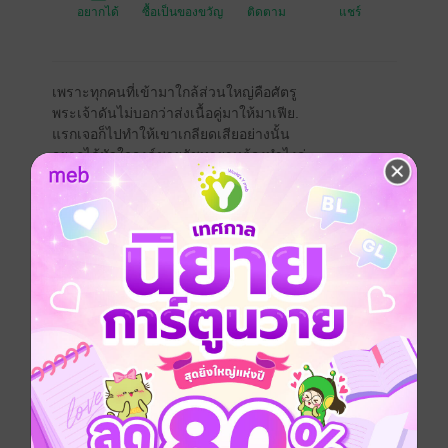
อยากได้
ซื้อเป็นของขวัญ
ติดตาม
แชร์
เพราะทุกคนที่เข้ามาใกล้ส่วนใหญ่คือศัตรู
พระเจ้าดันไม่บอกว่าส่งเนื้อคู่มาให้มาเฟีย.
แรกเจอก็ไปทำให้เขาเกลียดเสียอย่างนั้น
อยากได้หัวใจองค์ชายรัชทายาทต้องทำไงล่ะ
ทั้งชีวิตก็เป็นแต่มาเฟีย เถื่อนไปวัน ๆ รักใครเป็นซะที่ไหน
แถมไอ้พวกลูกน้องที่อยู่รอบตัวก็มีแต่บ้า ๆ
คู่อริก็น่ารำคาญจนอยากจะฆ่าล้างโตรมันทิ้งให้หมด
นิยายรักอีโรติคของมาเฟียผู้โหดห่าม
ได้เริ่มต้นขึ้นในวันที่สปอร์ตไบต์กับสปอร์ตคาร์มาพบกัน
บนถนนแห่งความลับ
ความสัมพันธ์ของมาเฟียห่าม ๆ กับองค์ชายรัชทายาทผู้
เงียบขรึม (แต่ดื้อมาก)
จะหวานเหมือนขนมของคุณยายหรือ
จะเร่าร้อนเหมือนกาแฟที่ใส่ในแก้วมาร์ตินี่กันนะ?
Boy love / Yaoi
มาเฟีย
เจ้าชาย