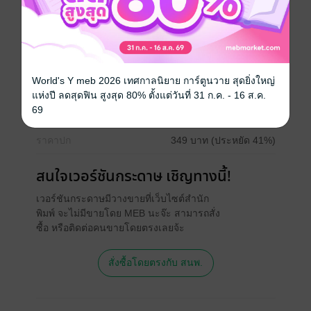
ซีรีส์
องค์ชาย กับนายมาเฟีย
ประเภทไฟล์
pdf, epub
(สารบัญ)
World's Y meb 2026 เทศกาลนิยาย การ์ตูนวาย สุดยิ่งใหญ่
วันที่วางขาย
18 กรกฎาคม 2562
แห่งปี ลดสุดฟิน สูงสุด 80% ตั้งแต่วันที่ 31 ก.ค. - 16 ส.ค.
69
ความยาว
377 หน้า (≈ 124,006 คำ)
ราคาปก
349 บาท (ประหยัด 41%)
สนใจเวอร์ชันกระดาษ เชิญทางนี้!
เวอร์ชันกระดาษมีวางขายที่เว็บไซต์สำนัก
พิมพ์ จะไม่มีขายโดย MEB นะจ๊ะ สามารถสั่ง
ซื้อ หรือติดต่อคนขายโดยตรงเลยจ้ะ
สั่งซื้อโดยตรงกับ สนพ.