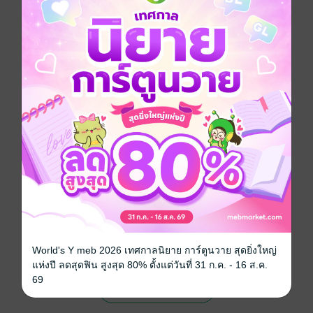
การ์ตูนผู้หญิง
หนังสือแปล
โรแมนติก
ซีรีส์
12 years
ประเภทไฟล์
pdf
วันที่วางขาย
18 กรกฎาคม 2562
ความยาว
194 หน้า
ราคาปก
50 บาท (ประหยัด 30%)
สนใจเวอร์ชันกระดาษ เชิญทางนี้!
เวอร์ชันกระดาษมีวางขายที่เว็บไซต์สำนัก
พิมพ์ จะไม่มีขายโดย MEB นะจ๊ะ สามารถสั่ง
World's Y meb 2026 เทศกาลนิยาย การ์ตูนวาย สุดยิ่งใหญ่
ซื้อ หรือติดต่อคนขายโดยตรงเลยจ้ะ
แห่งปี ลดสุดฟิน สูงสุด 80% ตั้งแต่วันที่ 31 ก.ค. - 16 ส.ค.
69
สั่งซื้อโดยตรงกับ สนพ.