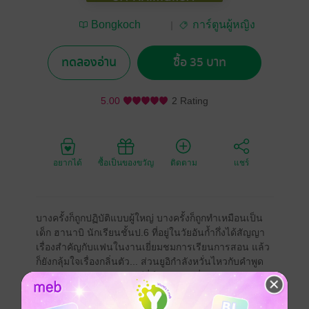
Bongkoch
การ์ตูนผู้หญิง
Publishing
ทดลองอ่าน
ซื้อ 35 บาท
5.00
2 Rating
อยากได้
ซื้อเป็นของขวัญ
ติดตาม
แชร์
บางครั้งก็ถูกปฏิบัติแบบผู้ใหญ่ บางครั้งก็ถูกทำเหมือนเป็น
เด็ก ฮานาบิ นักเรียนชั้นป.6 ที่อยู่ในวัยอันก้ำกึ่งได้สัญญา
เรื่องสำคัญกับแฟนในงานเยี่ยมชมการเรียนการสอน แล้ว
ก็ยังกลุ้มใจเรื่องกลิ่นตัว... ส่วนยูอิกำลังหวั่นไหวกับคำพูด
ของฮิยามะ... เล่ม 5 ของซีรี่ส์ยอดนิยมเกี่ยวกับรักแรกและ
ความกลัดกลุ้มอันบริสุทธิ์ของเด็กสาววัย 12 ปี