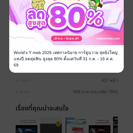
โปรแกรมและจัดทำรายงาน (Crystal Report) ซึ่งหนังสือ
นี้จะกล่าวถึงการเขียนโปรแกรม โดยจะแสดงการเขียน
โปรแกรม และแนวทางการออกแบบโปรแกรมที่ละขั้น
ตอน ผู้อ่านจะได้เห็นถึงขั้นตอนการพัฒนาการเขียน
โปรแกรม จากง่ายๆ ไปจนถึงขั้นให้สามารถนำไปใช้งาน
ได้จริงได้ โดยผู้อ่านสามารถดูโค้ดที่สมบูรณ์ได้ในส่วนท้าย
ของบท
World's Y meb 2026 เทศกาลนิยาย การ์ตูนวาย สุดยิ่งใหญ่
ประเภทไฟล์
pdf
แห่งปี ลดสุดฟิน สูงสุด 80% ตั้งแต่วันที่ 31 ก.ค. - 16 ส.ค.
69
วันที่วางขาย
23 มกราคม 2557
ความยาว
417 หน้า
ราคาปก
599 บาท (ประหยัด 79%)
เรื่องที่คุณน่าจะสนใจ