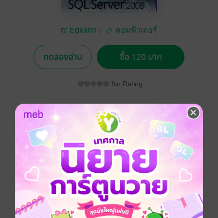
Egkarin
คอมพิวเตอร์
ทดลองอ่าน
ซื้อ 120 บาท
No Rating
อยากได้
ซื้อเป็นของขวัญ
ติดตาม
แชร์
หนังสือเล่มนี้นำเสนอการสร้างระบบสารสนเทศ โดยยก
ตัวอย่างกรณีศึกษาการสร้างระบบงานห้องสมุด ซึ่งมีขั้น
ตอนการสอนโดยเริ่มตั้งแต่การวิเคราะห์และออกแบบ
ระบบ การออกแบบฐานข้อมูล สร้างฐานข้อมูล (Ms-SQL
Server 2008) การวางแผนออกแบบหน้าจอ การออกแบบ
หน้าจอสำหรับใช้งานจริง (Visual Basic 2012) การ