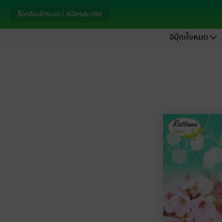
ล็อกอินเข้าระบบ / สมัครสมาชิก
อีบุ๊กทั้งหมด