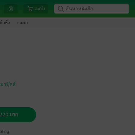
ตะกร้า
ขึ้นหิ้ง
แนะนำ
มาบุ๊คส์
อ 220 บาท
ating