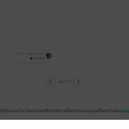
มีแล้ว -
meowmeaw
6 ก.พ. 2559
15:44 น.
หน้าที่ 1
ที่ดีที่สุดของท่าน ท่านสามารถศึกษาวิธีการตั้งค่าการควบคุมคุกกี้ของท่านผ่าน
นโยบ
่วยเหลือ
เกี่ยวกับเรา
อีบุ๊ก
ข่าวสารและกิจกรรม