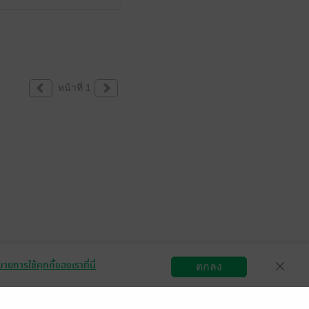
หน้าที่ 1
ายการใช้คุกกี้ของเราที่นี่
ตกลง
สมัครขายอีบุ๊ก
วิธีการใช้งาน
ติดต่อเรา
กลุ่มธุรกิจในเครือ
Central