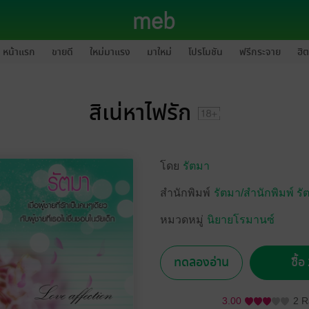
หน้าแรก
ขายดี
ใหม่มาแรง
มาใหม่
โปรโมชัน
ฟรีกระจาย
ฮิต
สิเน่หาไฟรัก
โดย
รัตมา
สำนักพิมพ์
รัตมา/สำนักพิมพ์ รัต
หมวดหมู่
นิยายโรมานซ์
ทดลองอ่าน
ซื้
3.00
2 R