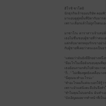
ฮิโรชิ ซาโตมิ
นักธุรกิจเจ้าของบริษัท คอมพิ
มาแอบดูคู่หมั้นที่บิดากับมา
เพราะเลือกแล้วไม่ถูกใจตนเอง
มาซาโกะ ดาราสาวเจ้าเสน่ห์
เธอไม่ชื่นชอบผู้ชายที่ว่าตน
แต่กลับมาตกหลุมรักเขาอย่างไม
กับผู้ชายที่เคยว่าตนเองเป็นยา
“แต่ผมว่ามันยังมีอีกอย่างหนึ่
“มีอะไรในเมื่อฉันขอบคุณที่คุ
เธอย้อนถามกลับไปด้วยแววตาที
“ก็...” ไม่เพียงพูดยังเคลื่อ
“นี่คุณจะทำอะไรน่ะ”
“ทำอะไรผมก็แค่จะบอกให้รู้ว่
เพราะมัวแต่นิ่งตะลึงงันจึงทำใ
“ทำไมคุณไม่บอกฉัน ฉันทำเองก็
“บังเอิญผมอยากทำหน้าที่เป็นส