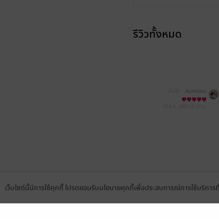
รีวิวทั้งหมด
มีแล้ว -
Aumsasi
12 มิ.ย. 2562
13:27 น.
เว็บไซต์นี้มีการใช้คุกกี้ โปรดยอมรับนโยบายคุกกี้เพื่อประสบการณ์การใช้บริการ
Language
ดาวน์โหลดแอป
เลือกหมวดหมู่
บริการช
นิยาย
สมัครขาย