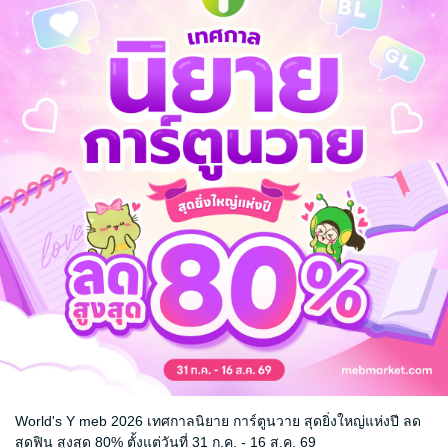
วเตอร์ AMI
รดาอยากให้แต่งงานด้วย
เสียที
เองตอนเด็กๆ
่รู้ว่าอีกฝ่ายคือคนเดียวกัน
ยขี้มูกโป่ง
งนะที่คุณต้องทำ”
ณช่วยฉันไปแล้วน่ะยังมีอะไรที่ฉันลืมอีกเหรอ”
่ช่างสงสัย เมื่อเห็นเธออยากรู้เขาจึงบอกให้ทราบ
นวงหน้าคมเข้าไปใกล้ คังยูริคิดว่าเขาจะจูบตนเองมือเรียวจึงยกขึ้นดันแผงอกแก
าคุณยังไม่ได้เอากระโปรงลงเลยน่ะสิ”
ห้อีกฝ่ายจัดการดึงกระโปรงตัวสั้นลงมาให้ อย่างผู้ที่หวังดี
ได้” เกิดอาการฉุนที่เขาช่วยทำให้ทั้งที่ความจริงไม่ต้องช่วยถึงขนาดนี้ก็ได้
ุภาพบุรุษน่ะ”
World's Y meb 2026 เทศกาลนิยาย การ์ตูนวาย สุดยิ่งใหญ่แห่งปี ลด
สุดฟิน สูงสุด 80% ตั้งแต่วันที่ 31 ก.ค. - 16 ส.ค. 69