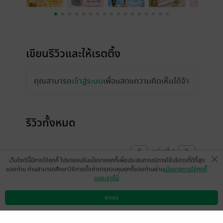
เขียนรีวิวและให้เรตติ้ง
คุณสามารถ
เข้าสู่ระบบ
เพื่อแสดงความคิดเห็นได้จ้า
รีวิวทั้งหมด
หน้าที่ 1
เว็บไซต์นี้มีการใช้คุกกี้ โปรดยอมรับนโยบายคุกกี้เพื่อประสบการณ์การใช้บริการที่ดีที่สุด
ของท่าน ท่านสามารถศึกษาวิธีการตั้งค่าการควบคุมคุกกี้ของท่านผ่าน
นโยบายการใช้คุกกี้
ของเราที่นี่
ขอบคุณมากๆ ค่ะ พี่อ้อ ^ ^
ตกลง
มีแล้ว -
รัตมา
ดาวน์โหลดแอป
วิธีการใช้งาน
ติดต่อเรา
0
4 ก.ย. 2558
13:7 น.