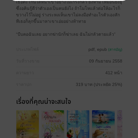
เธอตะโกนใส่หน้าเขาอย่างไม่เกรงกลัว ยิ่งห้าม เหมือนยิ่งยุ
ซึ่งอคินรู้ดีว่าตัวเองเป็นคนยังไง ถ้าโมโหแล้วต่อให้อะไรก็
ขวางไว้ไม่อยู่ ร่างระหงเห็นเขาไม่ลงมือทำอะไรตัวเองสัก
ทีเธอก็ลุกขึ้นมาหาเขาเอ่ยอย่างท้าทาย
“บีบคอฉันเลย อยากฆ่านักก็ฆ่าเลย ฉันไม่กลัวตายแล้ว”
ประเภทไฟล์
pdf, epub
(สารบัญ)
วันที่วางขาย
09 กันยายน 2558
ความยาว
412 หน้า
ราคาปก
319 บาท (ประหยัด 25%)
เรื่องที่คุณน่าจะสนใจ