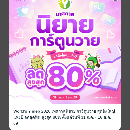
มธุกร นักร้องสาวหน้าหวาน
ต้องรับโทษทัณฑ์ในสิ่งที่ตัวเองไม่ได้ก่อ
ถูกผู้ชายใจร้าย ลักพาตัวมาที่ฟาร์ม
เพราะคิดว่าเธอไปแย่งคนรักของน้องสาวเขา
“ฉันบอกให้เธอหยุดพูดไงล่ะ ผึ้งหวาน” น้ำเสียงของอคิน
เริ่มเข้มมากขึ้นกว่าเดิม เพราะพยายามระงับใจจนถึงขีด
สุด แต่ยิ่งเขาพูดเช่นนี้ หญิงสาวก็ยั่วยุอารมณ์เขามากขึ้น
กว่าเดิม เธอปฏิเสธไม่ยอมทำตามคำสั่งที่ว่า
“ไม่หยุด ขอให้พวกแกโดนตำรวจจับ พวกแกต้องไม่ได้ตาย
ดี ไอ้คนเลว เลวทั้งตระกูล”
“ถ้าเธอไม่หยุดฉันบีบคอเธอตายแน่ผึ้งหวาน จะหยุดไหม”
World's Y meb 2026 เทศกาลนิยาย การ์ตูนวาย สุดยิ่งใหญ่
“เอาสิ บีบคอเลย ฉันก็ไม่อยากอยู่เหมือนกัน ฆ่าฉันให้ตาย
แห่งปี ลดสุดฟิน สูงสุด 80% ตั้งแต่วันที่ 31 ก.ค. - 16 ส.ค.
เลย ไอ้ลูกพ่อแม่ไม่สั่งสอน”
69