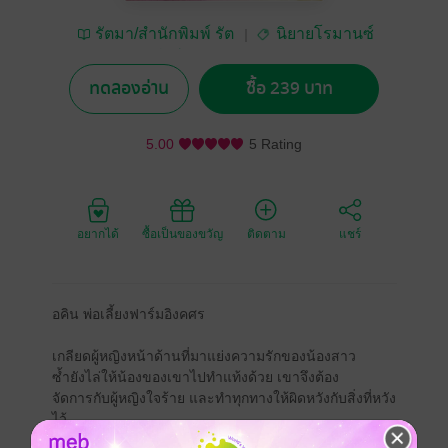
รัตมา/สำนักพิมพ์ รัต
นิยายโรมานซ์
มาบุ๊คส์
ทดลองอ่าน
ซื้อ 239 บาท
5.00
5 Rating
อยากได้
ซื้อเป็นของขวัญ
ติดตาม
แชร์
อคิน พ่อเลี้ยงฟาร์มอิงคศร
เกลียดผู้หญิงหน้าด้านที่มาแย่งความรักของน้องสาว
ซ้ำยังไล่ให้น้องของเขาไปทำแท้งด้วย เขาจึงต้อง
จัดการกับผู้หญิงใจร้าย และทำทุกทางให้ผิดหวังกับสิ่งที่หวัง
ไว้