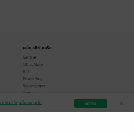
กลุ่มธุรกิจในเครือ
Central
OfficeMate
B2S
Power Buy
Supersports
Tops
Hytexts
ายการใช้คุกกี้ของเราที่นี่
ตกลง
สมัครขายอีบุ๊ก
วิธีการใช้งาน
ติดต่อเรา