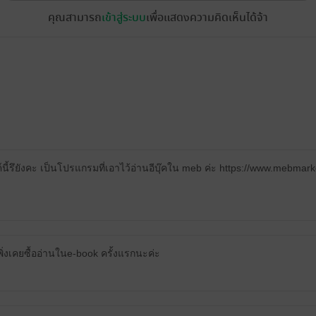
คุณสามารถ
เข้าสู่ระบบ
เพื่อแสดงความคิดเห็นได้จ้า
์นี้รึยังคะ เป็นโปรแกรมที่เอาไว้อ่านอีบุ๊คใน meb ค่ะ https://www.mebma
เพิ่งเคยซื้ออ่านในe-book ครั้งแรกนะค่ะ