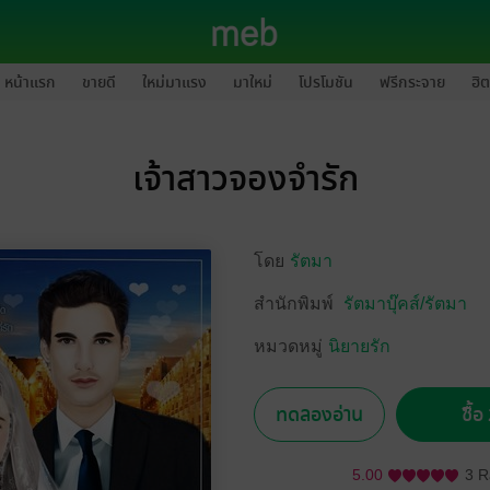
หน้าแรก
ขายดี
ใหม่มาแรง
มาใหม่
โปรโมชัน
ฟรีกระจาย
ฮิต
เจ้าสาวจองจำรัก
โดย
รัตมา
สำนักพิมพ์
รัตมาบุ๊คส์/รัตมา
หมวดหมู่
นิยายรัก
ทดลองอ่าน
ซื้
5.00
3 R