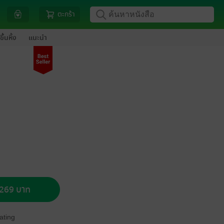
ตะกร้า
ขึ้นหิ้ง
แนะนำ
อ 269 บาท
ating