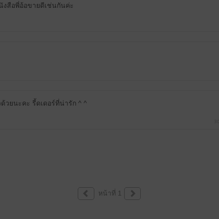
ังสือพี่อ้อขายดีเช่นกันค่ะ
้วยนะคะ รี้ดเดอร์ที่น่ารัก ^ ^
30
หน้าที่ 1