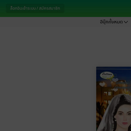
ล็อกอินเข้าระบบ / สมัครสมาชิก
อีบุ๊กทั้งหมด