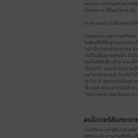
หลานสาวเจ้าของห้างสรรพสินค้า
เจ็บมาก เขาก็ยิ่งสะใจเท่านั้น
เขาจะจองจำเธอด้วยความเจ็
“ปล่อยฉันนะอย่ามายุ่งกับฉัน 
ในท้องซึ่งก็คือลูกของเขาจะเ
“แล้วนึกว่าฉันรักเธอเหรอ ฉั
“งั้นก็ไม่ต้องมายุ่งกับฉัน ฉั
“เธอไม่มีสิทธิ์มาทำท่าแบบนี้กั
“ฉันจะทำ” ตอนนี้เธอกลายเป็
“อย่ามาทำปากเก่ง ไม่เข็ดใช่
“ทำไม! จะกัดปากฉันอีกอย่างนั
“น้ำมนต์ มันจะมากไปแล้วนะ
“ไม่มากหรอก คุณเป็นหมาบ้าๆ
สนใจเวอร์ชันกระดาษ
เวอร์ชันกระดาษมีวางขายที่เ
MEB นะจ๊ะ สามารถสั่งซื้อ ห