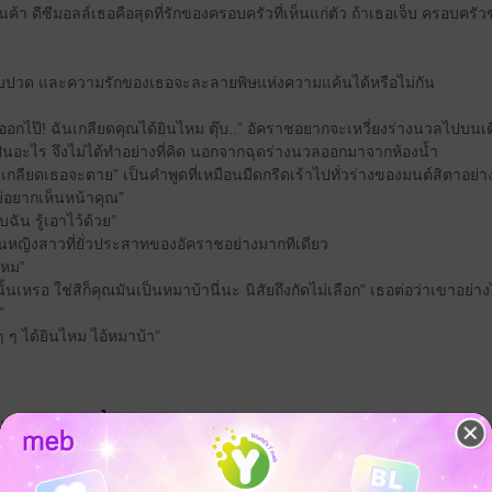
 ดีซีมอลล์เธอคือสุดที่รักของครอบครัวที่เห็นแก่ตัว ถ้าเธอเจ็บ ครอบครัวขอ
บปวด และความรักของเธอจะละลายพิษแห่งความแค้นได้หรือไม่กัน
ออกไป๊! ฉันเกลียดคุณได้ยินไหม ตุ๊บ..” อัคราชอยากจะเหวี่ยงร่างนวลไปบนเตี
ป็นอะไร จึงไม่ได้ทำอย่างที่คิด นอกจากฉุดร่างนวลออกมาจากห้องน้ำ
นเกลียดเธอจะตาย” เป็นคำพูดที่เหมือนมีดกรีดเร้าไปทั่วร่างของมนต์สิตาอย่
นไม่อยากเห็นหน้าคุณ”
บฉัน รู้เอาไว้ด้วย”
นหญิงสาวที่ยั่วประสาทของอัคราชอย่างมากทีเดียว
ไหม”
้นเหรอ ใช่สิก็คุณมันเป็นหมาบ้านี่นะ นิสัยถึงกัดไม่เลือก” เธอต่อว่าเขาอย่า
”
 ๆ ได้ยินไหม ไอ้หมาบ้า”
 เชิญทางนี้!
ว็บไซต์สำนักพิมพ์ จะไม่มีขายโดย
รือติดต่อคนขายโดยตรงเลยจ้ะ