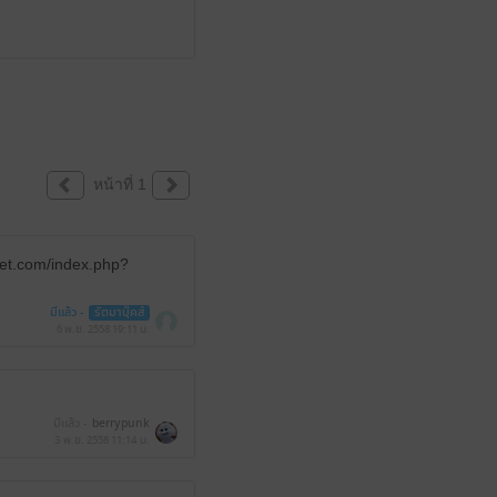
หน้าที่ 1
rket.com/index.php?
มีแล้ว -
รัตมาบุ๊คส์
6 พ.ย. 2558
19:11 น.
มีแล้ว -
berrypunk
3 พ.ย. 2558
11:14 น.