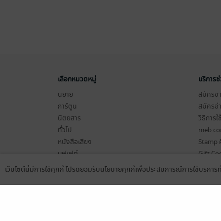
เลือกหมวดหมู่
บริการช
นิยาย
สมัครขาย
การ์ตูน
สมัครอ่
นิตยสาร
วิธีการใ
ทั่วไป
meb co
หนังสือเสียง
Stamp ค
บุฟเฟต์
Gift Co
เงื่อนไข
เว็บไซต์นี้มีการใช้คุกกี้ โปรดยอมรับนโยบายคุกกี้เพื่อประสบการณ์การใช้บริการ
Language
ดาวน์โหลดแอป
นโยบายค
แผนผังเ