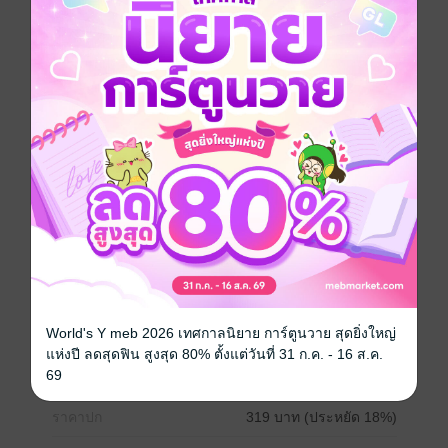
ต่อ อีกฝ่ายอาจจะทำตามที่พูด ตอนนี้เธอต้องหาทางให้เขา
ออกมาจากบ้านของตนเองก่อน แล้วเธอจะพาหนูพริ้วหนี
ไปอยู่ที่อื่น ไม่มีวิธีไหนดีเท่าวิธีนี้อีกแล้ว
“ก็ได้! ฉันจะยอมให้คุณรับผิดชอบลูก พอใจรึยัง” พลางต่อ
รองกับอีกฝ่าย
“ผมอยากจดทะเบียนรับรองหนูพริ้วเป็นลูกด้วย” อรรถภูมิ
เอ่ยถึงความต้องการของตนเองออกไปหลังจากนั้น
“นี่คุณจะบ้าไปถึงไหนกัน อยากรับผิดชอบลูกฉันก็ให้แล้วไง
ล่ะ คุณไม่มีสิทธิ์ที่มาจดทะเบียนรับรองหนูพริ้วเป็นลูกหรอก
ฉันไม่ยอมเด็ดขาด”
ประเภทไฟล์
pdf, epub
(สารบัญ)
World's Y meb 2026 เทศกาลนิยาย การ์ตูนวาย สุดยิ่งใหญ่
วันที่วางขาย
12 กุมภาพันธ์ 2559
แห่งปี ลดสุดฟิน สูงสุด 80% ตั้งแต่วันที่ 31 ก.ค. - 16 ส.ค.
69
ความยาว
590 หน้า (≈ 164,420 คำ)
ราคาปก
319 บาท (ประหยัด 18%)