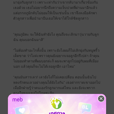
มายุ่งกับลูกสาว เพราะเท่ากับว่าเขากลับามาเกี่ยวข้องกับ
เธอด้วย เธอไม่อยากนึกถึงความเจ็บปวดที่ผ่านมาอีกแล้ว
แต่อรรถภูมิกลับไม่ยอมให้เป็นเช่นนั้น เขาจึงลงมือลักพา
ตัวลูกสาวเพื่อนำมาบีบเธอให้เขาได้ใกล้ชิดลูกสาว
“คุณภูมิคะ จะให้ฉันทำยังไง คุณถึงจะเลิกมาวุ่นวายกับลูก
ฉัน คุณบอกฉันมาสิ”
“ไม่ต้องทำอะไรทั้งนั้น เพราะยังไงผมก็ไม่เลิกยุ่งกับหนูพริ้ว
เด็ดขาด ว่าไงล่ะพราวคุณยังอยากเจอลูกอีกรึเปล่า ถ้าคุณ
ไม่ยอมทำตามที่ผมบอกล่ะก็ ผมจะพาลูกไปอยู่กับผมที่เมือง
นอก แล้วคุณก็จะไม่ได้เจอลูกอีก เอาไหม”
“คุณมันสารเลว! เลวยังไงก็ไม่เคยเปลี่ยน ตอนนั้นฉันไป
หลงรักคนเลวอย่างคุณได้ยังไงกัน” เธอด่ากราดเขาออกไป
เมื่ออีกฝ่ายรู้ว่าตนเองรักลูกมากแค่ไหน และยังจะพราก
ดวงใจของเธอไปไกลซะอีก
“ผมรู้ว่าผมเลว ไม่ต้องสรรเสริญนักหรอก จะเลวเพิ่มอีกนิด
มันก็คงไม่เป็นไรอยู่แล้ว” พริมพราวคิดว่าถ้าเธอยังดื้อแพ่ง