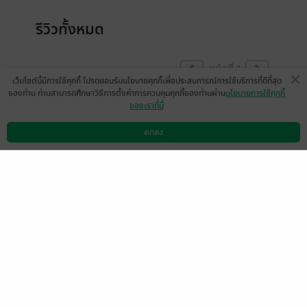
รีวิวทั้งหมด
หน้าที่ 1
เว็บไซต์นี้มีการใช้คุกกี้ โปรดยอมรับนโยบายคุกกี้เพื่อประสบการณ์การใช้บริการที่ดีที่สุด
ของท่าน ท่านสามารถศึกษาวิธีการตั้งค่าการควบคุมคุกกี้ของท่านผ่าน
นโยบายการใช้คุกกี้
ของเราที่นี่
ตกลง
ดาวน์โหลดแอป
วิธีการใช้งาน
ติดต่อเรา
xvxx
Anonymous
0
29 เม.ย. 2562
17:19 น.