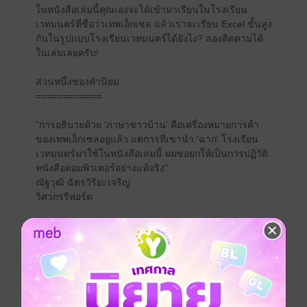
ในหนังสือเล่มนี้คุณเองจะได้เข้ามาเรียนในโรงเรียน
เวทมนตร์ที่ชื่อว่าเทพเอ็กเซล แล้วเราจะเรียน Excel ขั้นสูง
กันในรูปแบบโรงเรียนเวทมนตร์ได้ยังไง? ลองติดตามได้
ในเล่มเลยครับ!
ส่วนหนึ่งของคำนิยม
============
"การอธิบายด้วย 'ภาษาชาวบ้าน' คือเครื่องหมายการค้า
ของเทพเอ็กเซลอยู่แล้ว แต่การที่เขานำ 'ฉาก' โรงเรียน
เวทมนตร์มาใช้ในหนังสือเล่มนี้ ผมขอยกให้เป็นการปฏิวัติ
หนังสือคอมพิวเตอร์อย่างแท้จริง"
ณัฐวุฒิ ฉัตรวิริยะเจริญ
วิศวกรรีพอร์ต
"ทันทีที่เห็นคุณศิระเปรียบการใช้ Excel เหมือนกับการ
'ร่ายเวท' นั้น ผมเห็นด้วยอย่างมาก หลายๆ ครั้งที่เรา
ทำงานที่คนทั่วไปใช้เวลาเป็นวันๆ ให้สำเร็จด้วย Excel ใน
เวลาเพียงไม่กี่นาทีนั้น มันราวกับเรามีเวทมนตร์จริงๆ"
ศักดา สรรพปัญญาวงศ์ CFP
ผู้ก่อตั้งเว็บไซต์ www.a-academy.net