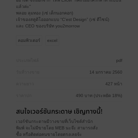
อย่างดี ซึ่งนอกจาก “เทพ Excel” ก็คงไม่มีใครกล้าทำแบบนี้
แล้วค่ะ"
พลอย ลุมทอง (เซ่ เด็กนอกคอก)
เจ้าของสตูดิโอออกแบบ “C’est Design” (เซ่ ดีไซน์)
และ CEO ของบริษัท you2morrow
คอมพิวเตอร์
excel
ประเภทไฟล์
pdf
วันที่วางขาย
14 มกราคม 2560
ความยาว
427 หน้า
ราคาปก
490 บาท (ประหยัด 18%)
สนใจเวอร์ชันกระดาษ เชิญทางนี้!
เวอร์ชันกระดาษมีวางขายที่เว็บไซต์สำนัก
พิมพ์ จะไม่มีขายโดย MEB นะจ๊ะ สามารถสั่ง
ซื้อ หรือติดต่อคนขายโดยตรงเลยจ้ะ