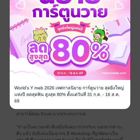
"หากเข้าใจการใช้งานสูตร Array ได้เป็นอย่างดีแล้ว ท่าน
จะเป็นสุดยอดจอมเวทที่พร้อมจะร่ายเวทเป็นสูตร Excel อัน
ทรงพลังเพื่อหาคำตอบได้อย่างแทบจะไร้ขีดจำกัด"
สันติพงศ์ ณสุย
Excel MVP
"หนังสือเล่มนี้เหมาะสำหรับผู้เริ่มต้นศึกษาการใช้สูตร
อาร์เรย์ รวมถึงผู้อ่านที่ต้องการแสวงหาความแตกต่างของ
หนังสือสูตรและฟังก์ชันเล่มอื่นที่วางขายในประเทศไทย"
ณัฐศิระ เยาวสุต
Excel MVP คนแรกของประเทศไทย
"ความมหัศจรรย์ของสูตร Excel ขั้นสูง เปรียบเสมือน
World's Y meb 2026 เทศกาลนิยาย การ์ตูนวาย สุดยิ่งใหญ่
เวทมนตร์อันน่าพิศวง อะไรที่เคยคิดว่าเป็นไปไม่ได้ อาจจะ
แห่งปี ลดสุดฟิน สูงสุด 80% ตั้งแต่วันที่ 31 ก.ค. - 16 ส.ค.
สามารถแก้ไขได้ในพริบตา"
69
สำเริง ยิ่งถาวรสุข
อาจารย์สอน Excel มากประสบการณ์
"ช่างเป็นความกล้าที่เหนือจินตนาการจริงๆ นอกจากสาระ
ดีๆ แล้ว ยังมีเล่นเป็นฉากๆ มี Workshop ที่ถูกคิดมาเป็น