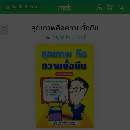
ล็อกอินเข้าระบบ
คุณภาพคือความยั่งยืน
โดย
วิฑูรย์ สิมะโชคดี