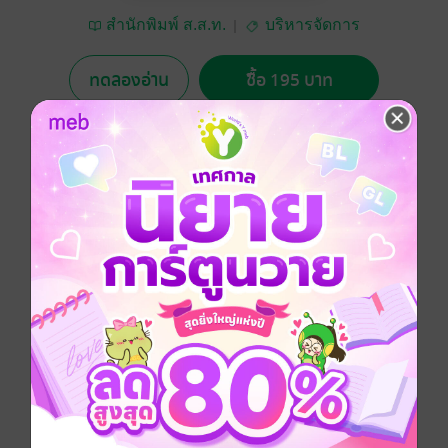
สำนักพิมพ์ ส.ส.ท.
บริหารจัดการ
ทดลองอ่าน
ซื้อ 195 บาท
No Rating
อยากได้
ซื้อเป็นของขวัญ
ติดตาม
แชร์
เป็นคู่มือที่ “องค์กรคุณภาพ "และ" คนคุณภาพ” ไม่อ่านไม่
ได้รวม “32 กลยุทธ์แห่งความสำเร็จ” ของโคโนซึเกะ มัทสุ
ชิตะ ผู้ก่อตั้งบริษัท Panasonic และคำคมด้าน “คุณภาพ”
จากนักวิชาการทั่วโลก
ประเภทไฟล์
pdf