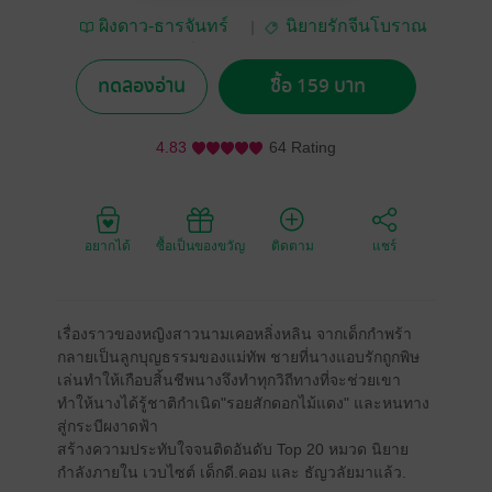
ผิงดาว-ธารจันทร์
นิยายรักจีนโบราณ
สำนักพิมพ์
ทดลองอ่าน
ซื้อ 159 บาท
4.83
64 Rating
อยากได้
ซื้อเป็นของขวัญ
ติดตาม
แชร์
เรื่องราวของหญิงสาวนามเคอหลิ่งหลิน จากเด็กกำพร้า
กลายเป็นลูกบุญธรรมของแม่ทัพ ชายที่นางแอบรักถูกพิษ
เล่นทำให้เกือบสิ้นชีพนางจึงทำทุกวิถีทางที่จะช่วยเขา
ทำให้นางได้รู้ชาติกำเนิด"รอยสักดอกไม้แดง" และหนทาง
สู่กระบีผงาดฟ้า
สร้างความประทับใจจนติดอันดับ Top 20 หมวด นิยาย
กำลังภายใน เวบไซต์ เด็กดี.คอม และ ธัญวลัยมาแล้ว.