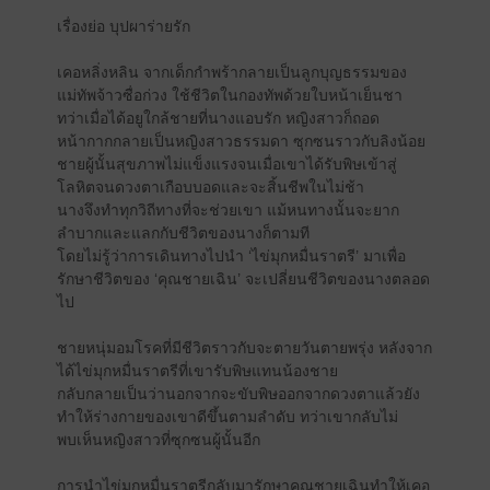
เรื่องย่อ บุปผาร่ายรัก
เคอหลิ่งหลิน จากเด็กกำพร้ากลายเป็นลูกบุญธรรมของ
แม่ทัพจ้าวซื่อก่วง ใช้ชีวิตในกองทัพด้วยใบหน้าเย็นชา
ทว่าเมื่อได้อยูใกล้ชายที่นางแอบรัก หญิงสาวก็ถอด
หน้ากากกลายเป็นหญิงสาวธรรมดา ซุกซนราวกับลิงน้อย
ชายผู้นั้นสุขภาพไม่แข็งแรงจนเมื่อเขาได้รับพิษเข้าสู่
โลหิตจนดวงตาเกือบบอดและจะสิ้นชีพในไม่ช้า
นางจึงทำทุกวิถีทางที่จะช่วยเขา แม้หนทางนั้นจะยาก
ลำบากและแลกกับชีวิตของนางก็ตามที
โดยไม่รู้ว่าการเดินทางไปนำ ‘ไข่มุกหมื่นราตรี’ มาเพื่อ
รักษาชีวิตของ ‘คุณชายเฉิน’ จะเปลี่ยนชีวิตของนางตลอด
ไป
ชายหนุ่มอมโรคที่มีชีวิตราวกับจะตายวันตายพรุ่ง หลังจาก
ได้ไข่มุกหมื่นราตรีที่เขารับพิษแทนน้องชาย
กลับกลายเป็นว่านอกจากจะขับพิษออกจากดวงตาแล้วยัง
ทำให้ร่างกายของเขาดีขึ้นตามลำดับ ทว่าเขากลับไม่
พบเห็นหญิงสาวที่ซุกซนผู้นั้นอีก
การนำไข่มุกหมื่นราตรีกลับมารักษาคุณชายเฉินทำให้เคอ