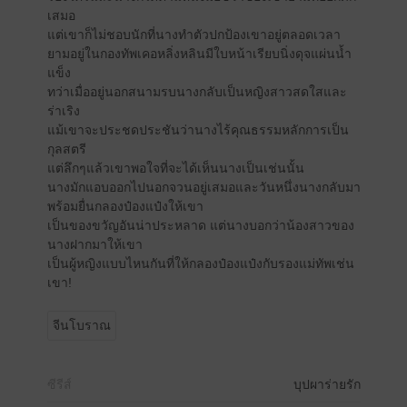
เสมอ
แต่เขาก็ไม่ชอบนักที่นางทำตัวปกป้องเขาอยู่ตลอดเวลา
ยามอยู่ในกองทัพเคอหลิ่งหลินมีใบหน้าเรียบนิ่งดุจแผ่นน้ำ
แข็ง
ทว่าเมื่ออยู่นอกสนามรบนางกลับเป็นหญิงสาวสดใสและ
ร่าเริง
แม้เขาจะประชดประชันว่านางไร้คุณธรรมหลักการเป็น
กุลสตรี
แต่ลึกๆแล้วเขาพอใจที่จะได้เห็นนางเป็นเช่นนั้น
นางมักแอบออกไปนอกจวนอยู่เสมอและวันหนึ่งนางกลับมา
พร้อมยื่นกลองป๋องแป๋งให้เขา
เป็นของขวัญอันน่าประหลาด แต่นางบอกว่าน้องสาวของ
นางฝากมาให้เขา
เป็นผู้หญิงแบบไหนกันที่ให้กลองป๋องแป๋งกับรองแม่ทัพเช่น
เขา!
จีนโบราณ
ซีรีส์
บุปผาร่ายรัก