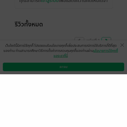
คุณสามารถ
เข้าสู่ระบบ
เพื่อแสดงความคิดเห็นได้จ้า
รีวิวทั้งหมด
หน้าที่ 1
เว็บไซต์นี้มีการใช้คุกกี้ โปรดยอมรับนโยบายคุกกี้เพื่อประสบการณ์การใช้บริการที่ดีที่สุด
ของท่าน ท่านสามารถศึกษาวิธีการตั้งค่าการควบคุมคุกกี้ของท่านผ่าน
นโยบายการใช้คุกกี้
ของเราที่นี่
กลับมาอ่านอีกรอบ ยังสนุก ตื่นเต้น ลุ้นทุกบท
ตกลง
มีแล้ว -
PhaYahP
ดาวน์โหลดแอป
วิธีการใช้งาน
ติดต่อเรา
0
17 เม.ย. 2568
9:48 น.
ชอบเนื้อเรื่อง ไม่หวานเลี่ยน หลิ่งหลินดูเป็นคน
สนุกสนาน จริงใจ สดใสซุกซน ไม่ดราม่าจ๋า
สนุก ตลก ไม่หนักไม่เบา อ่านเพลินมากๆ เลย
ต้องติดตามเป็นซีรีย์ ถึงเฉลยข้อสงสัยบางเรื่อง
ได้ ภาพรวมของเรื่องดีและน่าติดตาม
มีแล้ว -
DeepMW
1
30 มิ.ย. 2566
8:33 น.