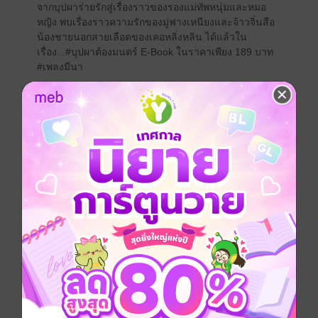
จากบุปผาร่ายรักสู่เรื่องราวของรองแม่ทัพหนุ่มและหมอ
หญิง พบเรื่องราวความรักของมู่ฟางเหนียงและจ้าวจิ่นสือ
น้องชายนอกสายเลือดของเคอหลิ่งหลิน ได้แล้วใน
เรื่อง...#บุปผาต้องมนตร์ E-Book ในราคาเพียง 189 บาท
#เพลงมีนา
บุปผาต้องมนตร์
สร้างความประทับใจจนติดอันดับ Top 10 หมวด เวบไซต์
เด็กดี.คอม และ ธัญวลัยมาแล้ว
สองปีก่อนท่านหมอมู่พาลูกสาว มู่ฟางเหนียงเดินทางมา
รักษาผู้คนที่ชายแดน
ด้วยความที่อยากแบ่งเบาภาระบิดา นางจึงแอบเข้าป่าหา
สมุนไพรด้วยตัวเอง
ทว่ากลับหลงป่าหาทางออกไม่ได้ สวรรค์มีตาส่งเคอหลิ่ง
หลินมาช่วยพานางกลับมาสู่อ้อมอกบิดาได้อย่างปลอดภัย
และนับตั้งแต่นั้น นางก็มีเคอหลิ่งหลินเป็น ‘พี่สาว’
ตลอดเวลาสองปีที่รู้จักกัน นางได้ยินเคอหลิ่งหลินพูดถึง
‘น้องชาย’ อยู่บ่อยครั้ง
และเข้าไปใจว่าน้องชายของเคอหลิ่งหลินเป็นเด็กชาย