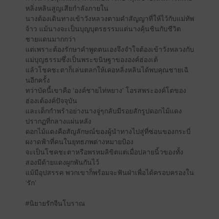
หลิ่งหลินสูญเสียกำลังภายใน
นางต้องเดินทางเข้าวังหลวงตามคำสัญญาที่ให้ไว้กับแม่ทัพ
จ้าว แม้นางจะเป็นบุญบุตรธรรมแต่นางคุ้นชินกับชีวิต
ชายแดนมากกว่า
แต่เพราะต้องรักษาคำพูดตนเองจึงจำใจต้องเข้าวังหลวงกับ
แม่บุญธรรมซึ่งเป็นพระขนิษฐาขององค์ฮ่องเต้
แล้วโชคชะตาก็เล่นตลกให้เคอหลิ่งหลินได้พบคุณชายเฉิ
นอีกครั้ง
ทว่าบัดนี้เขาคือ ‘องค์ชายไท่หยาง’ โอรสพระองค์โตของ
ฮ่องเต้องค์ปัจจุบัน
และเด็กกำพร้าอย่างนางจู่ๆกลับมีรอยสักรูปดอกไม้แดง
ปรากฏที่กลางแผ่นหลัง
ดอกไม้แดงคือสัญลักษณ์ของผู้นำทางไปสู่ที่ซ่อนของกระบี่
ผงาดฟ้าที่คนในยุทธภพต่างหมายป้อง
จะเป็นโชคชะตาหรือพรหมลิขิตแต่เมื่อปลายนิ้วของทั้ง
สองมีด้ายแดงผูกพันกันไว้
แม้มีอุปสรรค พวกเขาก็พร้อมจะฟันฝ่าเพื่อได้ครอบครองใน
‘รัก’
#นิยายรักจีนโบราณ