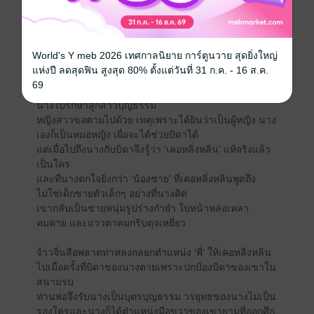
แสนงอนและเอาแต่ใจตัวเอง
นางซึ่งเป็นลูกคนเดียวก็พลอยรู้สึกว่าเขาเป็นน้องชายนาง
ไปด้วย
ซ้ำนางยังฝาก ‘กลองป๋องแป๋ง’ ให้น้องชายของเคอหลิ่งหลิน
World's Y meb 2026 เทศกาลนิยาย การ์ตูนวาย สุดยิ่งใหญ่
อีกด้วย
แห่งปี ลดสุดฟิน สูงสุด 80% ตั้งแต่วันที่ 31 ก.ค. - 16 ส.ค.
69
ทว่าวันหนึ่ง พ่อบ้านจากจวนแม่ทัพจ้าวก็มารับตัวบิดาของ
นางไปรักษาลูกสาวบุญธรรม
หญิงสาวขอตามไปด้วย เหตุเพราะได้ยินว่าเป็นผู้หญิง นาง
เองก็เป็นหมอหญิง เผื่อจะได้ช่วยบิดาได้
แต่เมื่อไปถึงนางกับบิดาจึงรู้ว่า ‘เคอหลิ่งหลิน’ แท้จริงแล้ว
เป็นใคร
และที่นางตกใจยิ่งกว่า ‘น้องชาย’ ที่เคอหลิ่งหลินพูดถึง
ไม่ใช่เด็กชายตัวเล็กๆ อย่างที่นางคิด
เขากลับเป็นชายหนุ่มรูปร่างกำยำ ใบหน้าหล่อเหลา
คมคาย และแววตาคมกริบดุจเหยี่ยว
จ้าวจิ่นสือพลาดท่าหลงกลยกตำแหน่ง ‘พี่’ ให้เคอหลิ่งหลิน
ไปเมื่อครั้งที่บิดาของนางตายเพราะปกป้องบิดาของเขาใน
สนามรบ
ท่านพ่อจึงรับนางเป็นบุตรบุญธรรม วรยุทธของนางไม่เป็น
รองใครและนางก็ได้ตำแหน่งมือขวาของเขายามที่ออกศึก