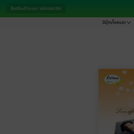
ล็อกอินเข้าระบบ / สมัครสมาชิก
อีบุ๊กทั้งหมด