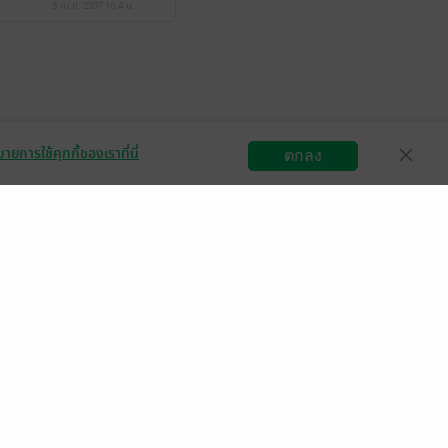
3 เม.ย. 2557
10:4 น.
ายการใช้คุกกี้ของเราที่นี่
ตกลง
สมัครขายอีบุ๊ก
วิธีการใช้งาน
ติดต่อเรา
กลุ่มธุรกิจในเครือ
Central
OfficeMate
B2S
Power Buy
Supersports
Tops