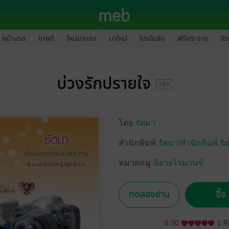
หน้าแรก
ขายดี
ใหม่มาแรง
มาใหม่
โปรโมชัน
ฟรีกระจาย
ฮิต
บ่วงรักปรายใจ
โดย
รัตมา
สำนักพิมพ์
รัตมา/สำนักพิมพ์ รัต
หมวดหมู่
นิยายโรมานซ์
ทดลองอ่าน
ซื้
5.00
1 R