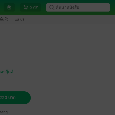
ตะกร้า
ขึ้นหิ้ง
แนะนำ
มาบุ๊คส์
อ 220 บาท
ating