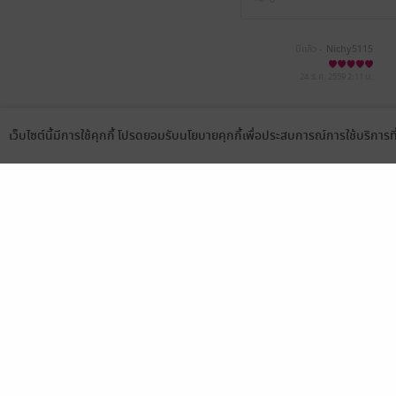
มีแล้ว -
Nichy5115
24 ธ.ค. 2559
2:11 น.
เว็บไซต์นี้มีการใช้คุกกี้ โปรดยอมรับนโยบายคุกกี้เพื่อประสบการณ์การใช้บริการ
Language
ดาวน์โหลดแอป
เลือกหมวดหมู่
บริการช
นิยาย
สมัครขาย
การ์ตูน
สมัครอ่
นิตยสาร
วิธีการใ
ทั่วไป
meb co
หนังสือเสียง
Stamp ค
บุฟเฟต์
Gift Co