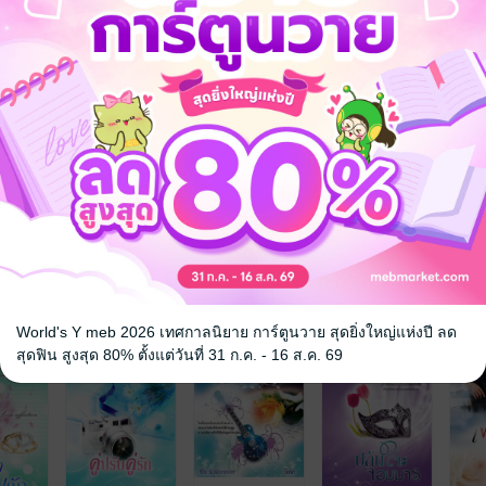
จะจะเลิกเขียนข่าวฉันไหม”
บคุมอารมณ์ให้มากกว่าเดิม ทาริกาไม่ใช่คนที่ยอมแพ้ใครง่ายๆ เธอจึงยัง
รื่อยๆ”
็มองวงหน้านวลก่อนจะยิ้มอย่างร้ายกาจ
ยนใจเอง”
ากอดอย่างแนบแน่น พร้อมกับบดจุมพิตร้อนไปยังเรียวปากนุ่มเหมือนงูร้ายที
อม พร้อมกับพยายามเบี่ยงวงหน้าหนี แต่หม่อมราชวงศ์หนุ่มคาสโนว่าตัวฉกาจ
จ
World's Y meb 2026 เทศกาลนิยาย การ์ตูนวาย สุดยิ่งใหญ่แห่งปี ลด
สุดฟิน สูงสุด 80% ตั้งแต่วันที่ 31 ก.ค. - 16 ส.ค. 69