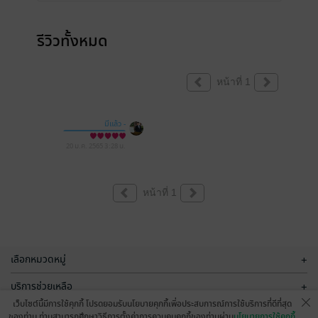
รีวิวทั้งหมด
หน้าที่ 1
มีแล้ว -
Wasit Prombutr
20 ม.ค. 2565
3:28 น.
หน้าที่ 1
เลือกหมวดหมู่
+
บริการช่วยเหลือ
+
เว็บไซต์นี้มีการใช้คุกกี้ โปรดยอมรับนโยบายคุกกี้เพื่อประสบการณ์การใช้บริการที่ดีที่สุด
เกี่ยวกับเรา
+
ของท่าน ท่านสามารถศึกษาวิธีการตั้งค่าการควบคุมคุกกี้ของท่านผ่าน
นโยบายการใช้คุกกี้