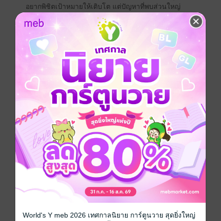
อยากพิชิตเป้าหมายให้เติบโต แต่ปัญหาที่พบส่วนใหญ่
บุคลากรขาดแรงจูงในการทำงาน
"องค์กรไม่เป็นไปในทิศทางเดียวกัน เป้าหมาย
วัตถุประสงค์แตกต่าง คนสร้างไม่ได้ทำ คนทำไม่ได้สร้าง
คนคิดเอาให้ยาก คนทำเอาให้ง่าย" รวมถึงระบบการ
ทำงานที่มีความคิดต่าง ทำให้องค์กรไม่มีอะไรเปลี่ยนแปลง
จนเกิดเครื่องมือหนึ่งที่นับว่าดี และมีประสิทธิภาพนั่นคือ
วัตถุประสงค์และผลลัพธ์ (Objective & Key Results) หรือ
OKRs ซึ่งตอบโจทย์องค์กรในยุคดิจิทัลที่มีความต้องการ
ความสร้างสรรค์สูง สามารถระดมความคิด นำไปไอเดียดี
ๆ มาสร้างสรรค์สู่การปฏิบัติงานที่สามารถสร้างผลลัพธ์ได้
นับ 10 เท่า (10X)
ทำอย่างไรให้องค์กรประสบความสำเร็จในธุรกิจ พิชิตเป้า
หมายให้เติบโต บุคคลากรมีแรงจูงและแรงบันดาลใจใน
การทำงาน หาคำตอบได้ใน "ยกระดับผลงานให้เป็นเลิศ
ด้วย OKRs (Elevate Performance with OKRs)"
ประเภทไฟล์
pdf
World's Y meb 2026 เทศกาลนิยาย การ์ตูนวาย สุดยิ่งใหญ่