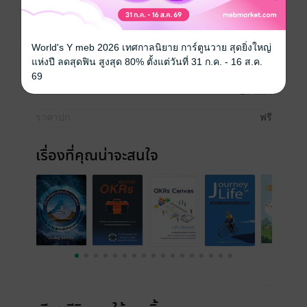
OKRs (OKRs REFLECTION GUIDE)" เลย
ประเภทไฟล์
pdf
World's Y meb 2026 เทศกาลนิยาย การ์ตูนวาย สุดยิ่งใหญ่
แห่งปี ลดสุดฟิน สูงสุด 80% ตั้งแต่วันที่ 31 ก.ค. - 16 ส.ค.
วันที่วางขาย
28 มิถุนายน 2565
69
ความยาว
17 หน้า
ราคาปก
ฟรี
เรื่องที่คุณน่าจะสนใจ