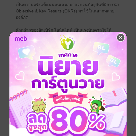
เป็นความจริงแท้แน่นอนเสมอมาจวบจนปัจจุบันที่มีการนำ
Objective & Key Results (OKRs) มาใช้ในหลากหลาย
องค์กร
คำกล่าวของอัลเบิร์ต ไอน์สไตน์ เป็นแรงบันดาลใจให้
หลายองค์กรพัฒนาการบริหารจัดการเพื่อส่งมอบคุณค่าที่ดี
ที่สุดแก่ลูกค้า และทักษะประการหนึ่งที่ทำให้บุคลากรใน
องค์กรทำในสิ่งที่ลูกค้าชื่นชอบ คือทักษะการสะท้อนคิด
(Reflection)
แนวทางสำหรับการสะท้อนคิดด้วย OKRs (OKRs
REFLECTION GUIDE) เล่มนี้จะจุดประกายให้ผู้ที่ใช้
OKRs สร้างผลลัพธ์แบบก้าวกระโดด และสามารถสื่อสาร
ผลลัพธ์ที่ยอดเยี่ยมแก่ผู้เกี่ยวข้องได้อย่างคม ชัด ลึก
ริชาร์ด แบรนสัน กล่าวไว้ว่า ...
"คุณมีไอเดียที่เจ๋งได้ แต่ถ้าคุณไม่สามารถสื่อสารออกมาได้
มันก็เปล่าประโยชน์"
หากไม่อยากเป็นอยากที่ริชาร์ด แบรนสัน กล่าวไว้ ...
อย่ารอช้ารีบเปิดอ่าน "แนวทางสำหรับการสะท้อนคิดด้วย