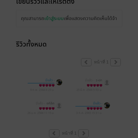
เขียนรีวิวและให้เรตติ้ง
คุณสามารถ
เข้าสู่ระบบ
เพื่อแสดงความคิดเห็นได้จ้า
รีวิวทั้งหมด
หน้าที่ 1
มีแล้ว -
มีแล้ว -
z-on
Wasit Prombutr
9 ก.พ. 2568
8:25 น.
25 มี.ค. 2566
5:53 น.
มีแล้ว -
อคิลิค
มีแล้ว -
Wasit Prombutr
26 ม.ค. 2566
11:15 น.
3 ก.ค. 2565
15:31 น.
หน้าที่ 1