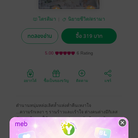
ไตรติมา
นิยายชีวิต/ดรามา
ทดลองอ่าน
ซื้อ 319 บาท
5.00
6 Rating
อยากได้
ซื้อเป็นของขวัญ
ติดตาม
แชร์
ตำนานหนุ่มหล่อเลิศล้ำแห่งค่ำคืนเหงาใจ
...ความรักเหงา ๆ รานร้าวและเร้าใจ ต่างคนต่างมีกิเลส
ตัณหา ต้องชดใช้บุญกรรมแห่งความรัก ติดตามข้ามภพ
ชาติศาสนา หนึ่งหญิงสองชายผูกพัน ระหว่าง...
นักดนตรีหนุ่มรูปหล่อ พ่อรวย ราวกับในตำนาน เทพบุตร
จุติลงมาเกิดอย่าง ยุติ ผู้ตกอยู่ในวังวนแห่งความเปลี่ยว