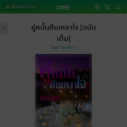
ล็อกอินเข้าระบบ
คู่หมั้นคืนเหงาใจ [ฉบับ
เต็ม]
โดย
ไตรติมา