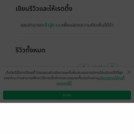
เขียนรีวิวและให้เรตติ้ง
คุณสามารถ
เข้าสู่ระบบ
เพื่อแสดงความคิดเห็นได้จ้า
รีวิวทั้งหมด
หน้าที่ 1
เว็บไซต์นี้มีการใช้คุกกี้ โปรดยอมรับนโยบายคุกกี้เพื่อประสบการณ์การใช้บริการที่ดีที่สุด
ของท่าน ท่านสามารถศึกษาวิธีการตั้งค่าการควบคุมคุกกี้ของท่านผ่าน
นโยบายการใช้คุกกี้
ของเราที่นี่
รวมเป็นเล่มเดียวจบแล้วนะคะ จบในเล่มเลย
ค่ะ
ตกลง
ดาวน์โหลดแอป
วิธีการใช้งาน
ติดต่อเรา
มีแล้ว -
ไตรติมา ศรีอ่อน
0
13 ธ.ค. 2559
9:0 น.
เล่ม 2 ออกแล้วนะคะ >>
https://www.mebmarket.com/index.php?