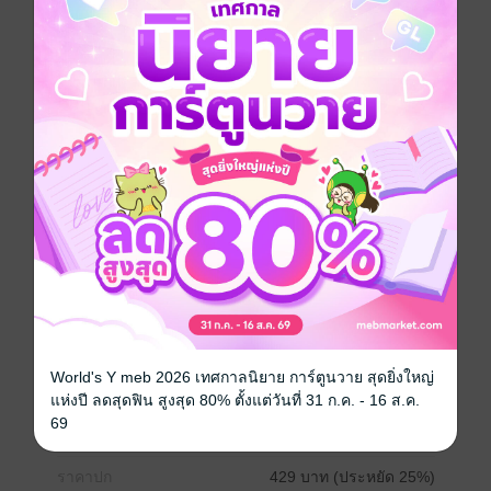
เหงา ทุกค่ำคืนผ่านไปจิตใจโหยหา แค่เพียงเป็นคนที่เขา
เผลอใจรัก แต่เขาไม่ได้เลือก กลายเป็นเหมือนส่วนเกิน
มิใช่ส่วนสำคัญ
และ... อภิมหาเศรษฐีหนุ่ม ใบหน้าสวยงามเลิศล้ำอย่าง ไท
ธรรพ์ ผู้เป็นที่รักยิ่งดั่งชีวิตจิตใจของสาวสวย ถึงแม้เขาจะ
เจ้าชู้ไปบ้าง แต่ทั้งชีวิตจิตใจทุ่มเทในรักจริงจัง แต่ความ
หวังกลับหักพังสลาย สุดท้ายต้องอยู่เดียวดายข้างกายไร้คู่
ครอง
กับ... สาวสวยแชมป์มวยไทยหญิง เพชรน้ำหนึ่ง ถึงจะมี
เพียบพร้อมทุกสิ่ง แต่ต้องเกิดมาใช้เวรใช้กรรม ที่เคย
กระทำไว้ในชาติก่อน แม้จะสามารถยืนหยัดขึ้นมายิ่งใหญ่
และจิตใจเข้มแข็ง ทนทานต่อความทุกข์กายทุกข์ใจได้ แต่
ลึกลงไปข้างในนั้น ไร้ซึ่งความสุขแท้จริง.
ประเภทไฟล์
pdf, epub
(สารบัญ)
World's Y meb 2026 เทศกาลนิยาย การ์ตูนวาย สุดยิ่งใหญ่
วันที่วางขาย
30 พฤศจิกายน 2559
แห่งปี ลดสุดฟิน สูงสุด 80% ตั้งแต่วันที่ 31 ก.ค. - 16 ส.ค.
69
ความยาว
1101 หน้า (≈ 223,193 คำ)
ราคาปก
429 บาท (ประหยัด 25%)