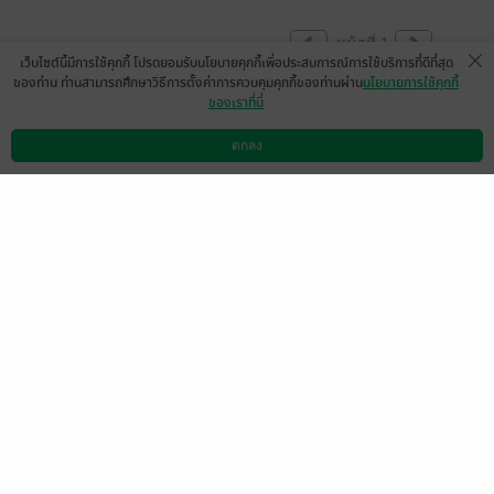
หน้าที่ 1
เว็บไซต์นี้มีการใช้คุกกี้ โปรดยอมรับนโยบายคุกกี้เพื่อประสบการณ์การใช้บริการที่ดีที่สุด
ของท่าน ท่านสามารถศึกษาวิธีการตั้งค่าการควบคุมคุกกี้ของท่านผ่าน
นโยบายการใช้คุกกี้
ของเราที่นี่
โหลดอีบุ๊กฉบับพิเศษฟรี >>
ตกลง
ดาวน์โหลดแอป
วิธีการใช้งาน
ติดต่อเรา
https://www.mebmarket.com/ebook-70046-
จุดจบแห่งใจ_AongreeNagase
หาอ่านเพิ่มได้ในเว็บ >>
https://my.dek-
d.com/aunnan/writer/view.php?id=1749816
http://www.tunwalai.com/story/214133/จุดจบ
แห่งใจ
https://www.readawrite.com/a/d4235ed37eb
bd4988601cf7c6cb70c00
https://www.hongsamut.com/fiction/1239/
จุดจบแห่งใจ
http://www.niyayrak.com/novels/cchudcchba