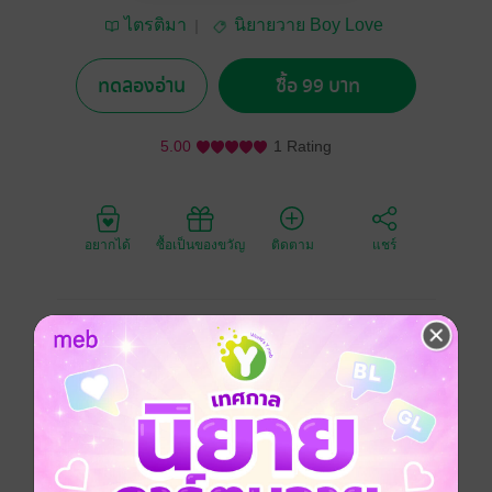
ไตรติมา
นิยายวาย Boy Love
/ Yaoi
ทดลองอ่าน
ซื้อ 99 บาท
5.00
1 Rating
อยากได้
ซื้อเป็นของขวัญ
ติดตาม
แชร์
"พระเจ้า...ขอให้เราได้อยู่ด้วยกันตลอดไปด้วยเถิด"
เป็นคำอธิฐานของ ยูกิฮิโตะ ที่ไม่มีวันเป็นจริง
พระเจ้าไม่ทรงอนุญาตให้ได้อยู่ด้วยกันตลอดไป จึงได้พราก
เราสองแยกจากกันห่างไกล
คนหนึ่งเอาแต่ขังตัวเองอยู่ในความฝันแสนหวานกับอดีต
วันวานที่จะไม่มีวันได้หวนคืนมา
ส่วนอีกคนหนึ่งถูกขังอยู่ในแดนไกลโพ้น พลัดพรากจากดิน