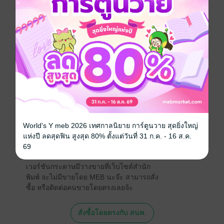
แดนบ้านเกิดเมืองนอน ไม่รู้วันเดือนปีใดจะได้กลับคืน หรือ
ไม่ก็อาจถูกจองจำชั่วชีวิตด้วยกรงกามแห่งความรักลุ่มหลง
Boy love / Yaoi
ดรามา
SM
ประเภทไฟล์
pdf, epub
(สารบัญ)
วันที่วางขาย
20 กุมภาพันธ์ 2561
ความยาว
323 หน้า (≈ 59,222 คำ)
ราคาปก
139 บาท (ประหยัด 28%)
World's Y meb 2026 เทศกาลนิยาย การ์ตูนวาย สุดยิ่งใหญ่
แห่งปี ลดสุดฟิน สูงสุด 80% ตั้งแต่วันที่ 31 ก.ค. - 16 ส.ค.
69
สนใจเวอร์ชันกระดาษ เชิญทางนี้!
เวอร์ชันกระดาษมีวางขายที่เว็บไซต์สำนัก
พิมพ์ จะไม่มีขายโดย MEB นะจ๊ะ สามารถสั่ง
ซื้อ หรือติดต่อคนขายโดยตรงเลยจ้ะ
สั่งซื้อโดยตรงกับ สนพ.