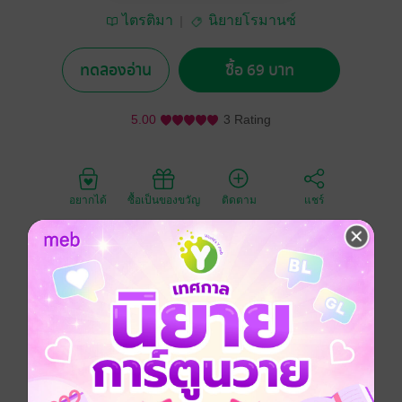
ไตรติมา
นิยายโรมานซ์
ทดลองอ่าน
ซื้อ 69 บาท
5.00
3 Rating
อยากได้
ซื้อเป็นของขวัญ
ติดตาม
แชร์
อยากได้เมียเป็นพยาบาล ดันมาเจอสัตวแพทย์สาวเข้าท่า
น่าไล่ปล้ำที่สุด แล้วเธอก็ตกเป็นเมียผมสุขสมใจ แค่คิดว่า
จะทำอะไรกับเมียบ้างก็ฟินแล้ว
ปิดล็อคประตูไม่ให้ใครเข้ามายุ่งไม่ว่าจะเป็นแมวหรือหมา
หน้าไหน
ลากเมียขึ้นนอนเตียงแผ่หลา ชุดนอนกระโปรงสั้นของเธอ
บาง พอมองเห็นรำไรตรงพุ่มปทุมถันสองเต้าเต่งตูมและเม็ด