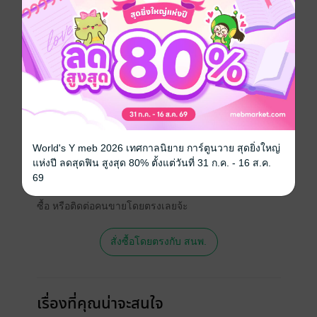
บัวสีชมพูชูคอล่อตาล่อใจ
ประเภทไฟล์
pdf, epub
(สารบัญ)
วันที่วางขาย
11 เมษายน 2561
ความยาว
152 หน้า (≈ 24,953 คำ)
ราคาปก
109 บาท (ประหยัด 36%)
World's Y meb 2026 เทศกาลนิยาย การ์ตูนวาย สุดยิ่งใหญ่
สนใจเวอร์ชันกระดาษ เชิญทางนี้!
แห่งปี ลดสุดฟิน สูงสุด 80% ตั้งแต่วันที่ 31 ก.ค. - 16 ส.ค.
เวอร์ชันกระดาษมีวางขายที่เว็บไซต์สำนัก
69
พิมพ์ จะไม่มีขายโดย MEB นะจ๊ะ สามารถสั่ง
ซื้อ หรือติดต่อคนขายโดยตรงเลยจ้ะ
สั่งซื้อโดยตรงกับ สนพ.
เรื่องที่คุณน่าจะสนใจ