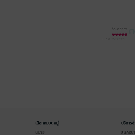
อักษรสีทอง
30 ธ.ค. 2563
2:12 น.
เลือกหมวดหมู่
บริการช
นิยาย
สมัครขาย