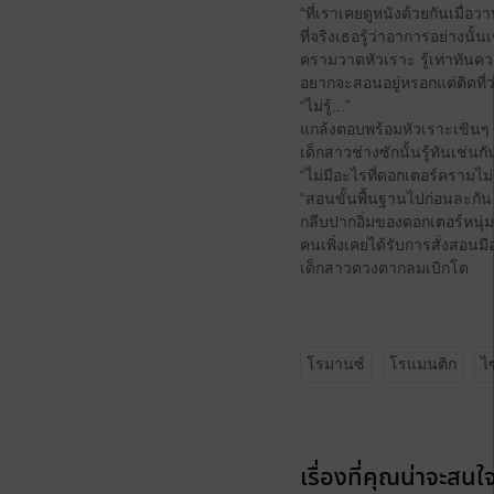
“ที่เราเคยดูหนังด้วยกันเมื่อ
ที่จริงเธอรู้ว่าอาการอย่างนั
ครามวาดหัวเราะ รู้เท่าทันค
อยากจะสอนอยู่หรอกแต่ติดที่ว่า
“ไม่รู้...”
แกล้งตอบพร้อมหัวเราะเขินๆ
เด็กสาวช่างซักนั้นรู้ทันเช่
“ไม่มีอะไรที่ดอกเตอร์ครามไม่ร
“สอนขั้นพื้นฐานไปก่อนละกัน นี
กลีบปากอิ่มของดอกเตอร์หนุ
คนเพิ่งเคยได้รับการสั่งสอนมี
เด็กสาวดวงตากลมเบิกโต
โรมานซ์
โรแมนติก
ไ
เรื่องที่คุณน่าจะสนใ