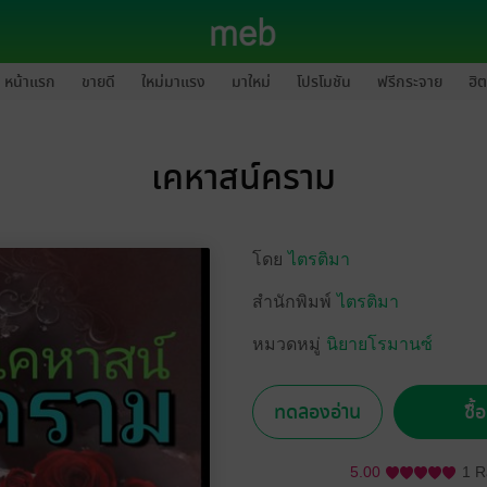
หน้าแรก
ขายดี
ใหม่มาแรง
มาใหม่
โปรโมชัน
ฟรีกระจาย
ฮิต
เคหาสน์คราม
โดย
ไตรติมา
สำนักพิมพ์
ไตรติมา
หมวดหมู่
นิยายโรมานซ์
ทดลองอ่าน
ซื้
5.00
1 R