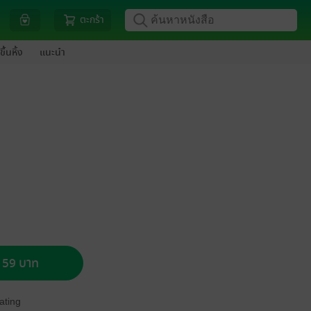
ตะกร้า
ขึ้นหิ้ง
แนะนำ
อ 59 บาท
ating