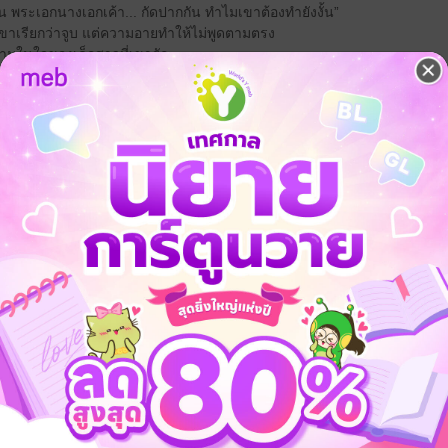
วาน พระเอกนางเอกเค้า... กัดปากกัน ทำไมเขาต้องทำยังงั้น”
้นเขาเรียกว่าจูบ แต่ความอายทำให้ไม่พูดตามตรง
วามในใจของเด็กสาวที่เขารัก
เธอยังไม่ถึงวัยที่สมควรจะเรียนรู้ ...มันยังเร็วเกินไป
นกัน จับแขนของคนอมภูมิเขย่าใหญ่เลย
ู้”
่เรียกว่าจุมพิต”
่มหล่อจรดบางเบาบนเรียวปากบางของเด็กสาวเจ้าฉอเลาะ
อาการงงงัน ตกตะลึง...
ซไฟ
รักต่างวัย
เรื่องสั้น
จ