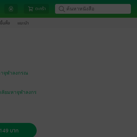
ตะกร้า
ขึ้นหิ้ง
แนะนำ
หาจุฬาลงกรณ
าลัยมหาจุฬาลงกร
อ 149 บาท