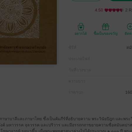
4.50
2 R
อยากได้
ซื้อเป็นของขวัญ
ติด
ซีรีส์
สม
ประเภทไฟล์
วันที่วางขาย
ความยาว
ราคาปก
160
ั้งภาษาบาลีและภาษาไทย ซึ่งเป็นคัมภีร์ที่อธิบายความ พระวินัยปิฎก และพระว
ขุนีวิภังค์ มหาวรรค จุลวรรค และปริวาร และมีอรรถกถาขยายความชื่อสมันตป
ทธโฆษาจารย์ รจนาขึ้น เมื่อพระพุทธศาสนาล่วงไปได้ประมาณ ๑,๐๐๐ ปี พระเถร