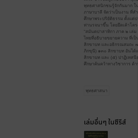
พุทธศาสนิกชนรู้จักกันมาก 
ภาษาบาลี จัดว่าเป็นงาน ที่ส
ศึกษาพระปริยัติธรรม ตั้งแ
ท่านรจนาขึ้น โดยยึดเค้าโคร
“สมันตปาสาทิกา ภาค ๒ เล่ม
ไทยที่อธิบายขยายความ ที่เป
สิกขาบท และอธิกรณสมถะ ๗ รว
ภิกขุนี) ๑๓๐ สิกขาบท อันได้
สิกขาบท และ (๕) ปาฏิเทสนีย
ศึกษาค้นคว้าทางวิชาการ ด
พุทธศาสนา
เล่มอื่นๆ ในซีรีส์