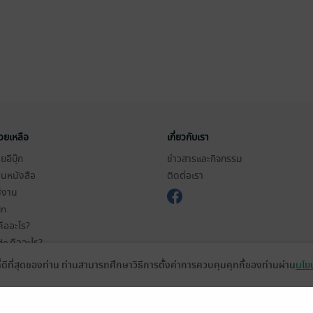
่วยเหลือ
เกี่ยวกับเรา
อีบุ๊ก
ข่าวสารและกิจกรรม
านหนังสือ
ติดต่อเรา
ช้งาน
in
ืออะไร?
de คืออะไร?
ในการใช้บริการ
ที่ดีที่สุดของท่าน ท่านสามารถศึกษาวิธีการตั้งค่าการควบคุมคุกกี้ของท่านผ่าน
นโยบ
วามเป็นส่วนตัว
ว็บไซต์