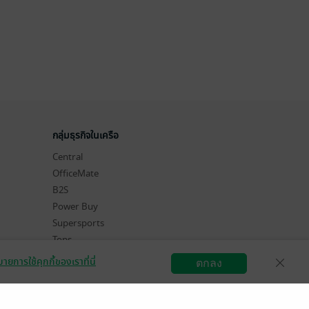
กลุ่มธุรกิจในเครือ
Central
OfficeMate
B2S
Power Buy
Supersports
Tops
Hytexts
ายการใช้คุกกี้ของเราที่นี่
ตกลง
สมัครขายอีบุ๊ก
วิธีการใช้งาน
ติดต่อเรา