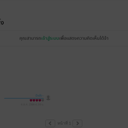
้ง
คุณสามารถ
เข้าสู่ระบบ
เพื่อแสดงความคิดเห็นได้จ้า
มีแล้ว -
สุชญาMjAxNi0wMi0xMCA
wNDozMDo1Mg==
4 ส.ค. 2566
4:38 น.
หน้าที่ 1