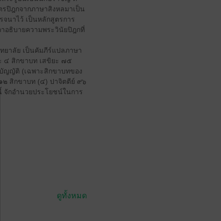
ไตรปิฎกจากภาษาสิงหลมาเป็น
นรจนาไว้ เป็นหลักสูตรการ
าอธิบายความพระวินัยปิฎกที่
ทยาลัย เป็นคัมภีร์แปลภาษา
ยะ ๔ สิกขาบท เสขิยะ ๗๕
ณบัญญัติ (เฉพาะสิกขาบทของ
 ๑๒ สิกขาบท (๔) ปาจิตตีย์ ๙๖
มนี้ จักอำนวยประโยชน์ในการ
ดูทั้งหมด