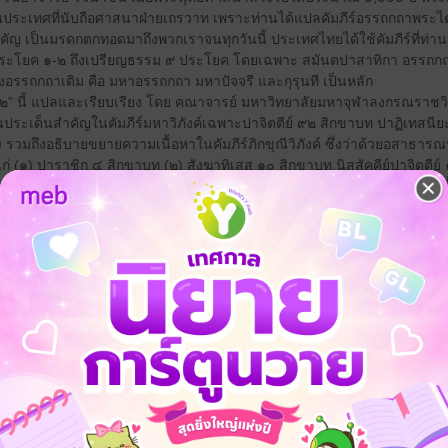
ในประเทศที่นับถือศาสนาฝ่ายเถรวาท เพราะท่านได้แปลคัมภีร์อรรถกถาพระ
ำคัญ เป็นมรดกตกทอดมาถึงพวกเราจนทุกวันนี้ ประเทศไทยได้ใช้คัมภีร์ที่ท่า
ต่ประโยค ๑-๒ ถึงเปรียญธรรม ๙ ประโยค โดยเฉพาะ สมันตปาสาทิกา อรรถกถ
งอรรถกถาเดิม คือ มหาอรรถกถา มหาปัจจรี และกุรุนที เป็นหลัก
 ๒” นี้ แปลและเรียบเรียง โดย คณาจารย์ มหาวิทยาลัยมหาจุฬาลงกรณราชวิ
็นประเด็นสำคัญในคัมภีร์มหาวิภังค์เฉพาะปาจิตตีย์ ๙๒ สิกขาบท ปาฏิเทสนี
มถึงอธิบายขยายความเนื้อหาในคัมภีร์ภิกขุณีวิภังค์ ซึ่งว่าด้วยอสาธาร
แก่ (๑) ปาราชิก ๔ สิกขาบท (๒) สังฆาทิเสส ๑๐ สิกขาบท นิสสัคคีย์ปาจิตตีย์
กัณฑ์ ๘ สิกขาบท หวังเป็นอย่างยิ่งว่า “สมันตปาสาทิกา ภาค ๒ เล่ม ๒” เล่
้านพระพุทธศาสนาของพระภิกษุสามเณร นิสิต นักศึกษาและประชาชนทั่วไป