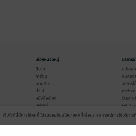
เลือกหมวดหมู่
บริการช
นิยาย
สมัครขาย
การ์ตูน
สมัครอ่
นิตยสาร
วิธีการใ
ทั่วไป
meb co
หนังสือเสียง
Stamp ค
บุฟเฟต์
Gift Co
เงื่อนไข
เว็บไซต์นี้มีการใช้คุกกี้ โปรดยอมรับนโยบายคุกกี้เพื่อประสบการณ์การใช้บริการ
Language
ดาวน์โหลดแอป
นโยบายค
แผนผังเ