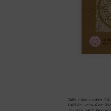
คัมภีร์ “สมันตปาสาทิกา” มีท
คัมภีร์ คือ มหาวิภังค์ ภิก
เถระ ชาวชมพูทวีปชื่อว่า พุ