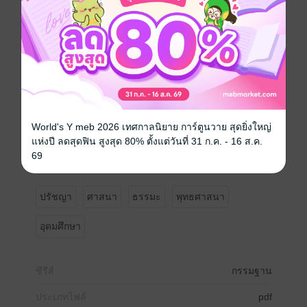
วิธีการส่งและสอบอารมณ์ในการฝึกกรรมฐาน
กรณีศึกษาจากคัมภีร์และการนำไปใช้ในยุคปัจจุบัน
ทุกบทมี สรุปท้ายบท, คำถามฝึกคิด, และ เอกสารอ้างอิง
เพื่อเสริมการเรียนรู้
และการนำไปประยุกต์ใช้จริง
________________________________________
เหมาะสำหรับ
นิสิตระดับปริญญาตรีในสาขาพระพุทธศาสนา
พระสงฆ์และนักบวชผู้ฝึกปฏิบัติ
World's Y meb 2026 เทศกาลนิยาย การ์ตูนวาย สุดยิ่งใหญ่
อาจารย์และนักวิชาการด้านพุทธศาสนา
แห่งปี ลดสุดฟิน สูงสุด 80% ตั้งแต่วันที่ 31 ก.ค. - 16 ส.ค.
ผู้สนใจทั่วไปที่แสวงหาสันติสุขภายใน
69
สถาบันการศึกษาที่เปิดสอนวิชากรรมฐานและพุทธภาวนา
ปรัชญา
ศาสนา
ธรรมะ
พุทธศาสนา
อุดมศึกษา
ซีรีส์
กรรมฐาน
ประเภทไฟล์
pdf