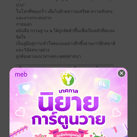
ปวง"
ในโลกที่หมุนเร็ว เต็มไปด้วยความเครียด ความสับสน
และแรงกระทบจาก
ภายนอก
หนังสือ กรรมฐาน ๒ ได้ถูกจัดทำขึ้นเพื่อเป็นหลักยึดแห่ง
จิตใจ
เป็นคู่มือสู่การเข้าใจตนเองอย่างลึกซึ้งผ่านการฝึกสมาธิ
และวิปัสสนาอย่าง
ถูกต้องตามแนวทางพระพุทธศาสนา
________________________________________
️ เนื้อหาครอบคลุม หลักธรรมลึกซึ้ง ครบถ้วนทั้งภาคทฤษฎี
และปฏิบัติ
หนังสือเล่มนี้แบ่งออกเป็น 8 บท ครอบคลุมสาระสำคัญของ
การฝึกกรรมฐาน
อาทิ: หลักและวิธีการปฏิบัติกายานุปัสสนาสติปัฏฐาน
วิธีปฏิบัติอานาปานสติแบบ 16 ขั้น
การจำแนกจริตและอารมณ์ในสมถะและวิปัสสนา
เปรียบเทียบแนวทางของสมถยานิก และวิปัสสนายานิก
การฝึกสติในชีวิตประจำวัน
หลักธรรมสำคัญ เช่น ไตรสิกขา, วิชชา 3, สามัญญ
ลักษณะ