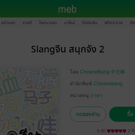
หน้าแรก
ขายดี
ใหม่มาแรง
มาใหม่
โปรโมชัน
ฟรีกระจาย
ฮิต
Slangจีน สนุกจัง 2
โดย
ChineseBang 中文棒
สำนักพิมพ์
Chinesebang
หมวดหมู่
ภาษา
ทดลองอ่าน
ซื้
5.00
2 R