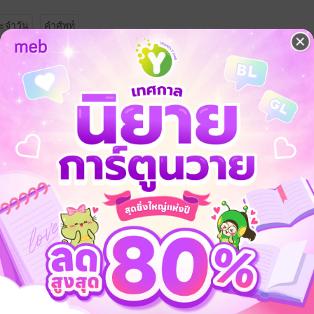
ะจำวัน
คำศัพท์
จ