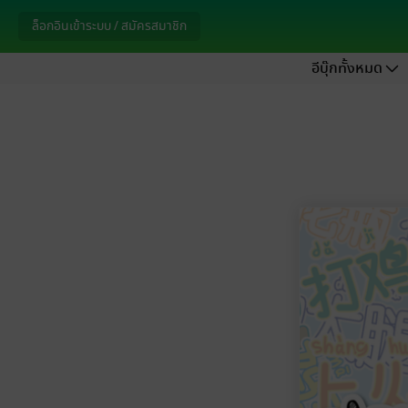
ล็อกอินเข้าระบบ / สมัครสมาชิก
อีบุ๊กทั้งหมด