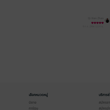
Qi Xian Zhao
8 ก.ย. 2564
12:31 น.
เลือกหมวดหมู่
บริการช
นิยาย
สมัครขาย
การ์ตูน
สมัครอ่