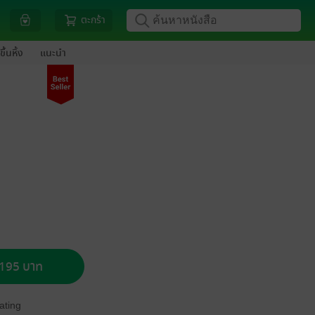
ตะกร้า
ขึ้นหิ้ง
แนะนำ
อ 195 บาท
ating