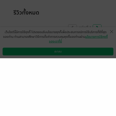
รีวิวทั้งหมด
หน้าที่ 1
เว็บไซต์นี้มีการใช้คุกกี้ โปรดยอมรับนโยบายคุกกี้เพื่อประสบการณ์การใช้บริการที่ดีที่สุด
ของท่าน ท่านสามารถศึกษาวิธีการตั้งค่าการควบคุมคุกกี้ของท่านผ่าน
นโยบายการใช้คุกกี้
ของเราที่นี่
สนุกค่ะ
wannapos
ตกลง
ดาวน์โหลดแอป
วิธีการใช้งาน
ติดต่อเรา
0
29 ก.ค. 2564
12:33 น.
มีแล้ว -
Sue6214
มีแล้ว -
Summer001717
8 มิ.ย. 2566
13:44 น.
12 เม.ย. 2566
0:31 น.
มีแล้ว -
อรทัย1835
มีแล้ว -
none0437
28 มิ.ย. 2565
5:39 น.
5 ก.ย. 2564
5:9 น.
Benjii5317
มีแล้ว -
rungnapa7549
1 ก.ย. 2564
5:22 น.
14 ส.ค. 2564
11:3 น.