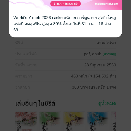
หนังสือแปล
จีนโบราณ
World's Y meb 2026 เทศกาลนิยาย การ์ตูนวาย สุดยิ่งใหญ่
top of the year 2017 : นิยายรัก รักวัยรุ่น ดรามา
แห่งปี ลดสุดฟิน สูงสุด 80% ตั้งแต่วันที่ 31 ก.ค. - 16 ส.ค.
69
ซีรีส์
สามสเน่หา
ประเภทไฟล์
pdf, epub
(สารบัญ)
วันที่วางขาย
28 มิถุนายน 2560
ความยาว
469 หน้า (≈ 154,592 คำ)
ราคาปก
363 บาท (ประหยัด 14%)
เล่มอื่นๆ ในซีรีส์
ดูทั้งหมด