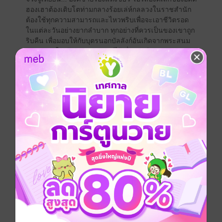
ฮองเฮาต้องเติบโตท่ามกลางร้อยเล่ห์กลลวงในราชสำนัก
ต้องใช้ทุกความสามารถและไหวพริบเพื่อจะเอาชีวิตรอด
ในแต่ละวันอย่างยากลำบาก ทุกอย่างที่ควรเป็นของเขาถูก
ริบคืน เพื่อมอบให้กับบุตรนอกบัลลังก์อันเกิดจากพระสนม
ทุกลมหายใจเข้าออกของเขามีไว้เพื่อทวงคืนความยุติธรรม
ให้กับมารดาและพี่ชาย ทวงทุกสิ่งทุกอย่างที่ควรเป็นของ
เขากลับคืนมา ทว่าเขาจะทำได้หรือ... ในเมื่ออำนาจทหาร
และเส้นสายในมือช่างน้อยนิดเสียเหลือเกิน
แต่ทุกทางเดินล้วนมีทางลัด
เหมือนฟ้าจะเป็นใจ ข่าวลับสายหนึ่งแพร่ออกมาว่าองค์
หญิงเยี่ยนหนิง พระธิดาที่ฮ่องเต้แห่งฉงเยว่โปรดปรานมาก
ที่สุดลอบหนีออกมาจากวังหลวงเพื่อเดินทางท่องยุทธภพ
เพียงลำพัง
สตรีสูงศักดิ์ที่แสนจะอ่อนแอ... เดินทางท่องยุทธเพียง
ลำพัง?
อย่างนี้ก็สนุกสิ ขอเพียงเขามีนางเป็นหุ่นเชิดอยู่ในกำมือ
ได้รับแรงสนับสนุนทางทหารจากพระบิดาของนาง สิ่งที่
เคยคิดว่ายากก็คงจะไม่ยากอีกต่อไป
ด้วยเหตุนี้ แผนชายงามล่อลวงหัวใจจึงถูกดึงออกมาใช้
อย่างไม่บันยะบันยัง!