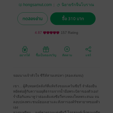
hongsamut.com
นิยายรักจีนโบราณ
ทดลองอ่าน
ซื้อ 310 บาท
4.87
157 Rating
อยากได้
ซื้อเป็นของขวัญ
ติดตาม
แชร์
จอมนางเจ้าหัวใจ ซีรีส์สามเสน่หา (สองเล่มจบ)
เขา... ผู้สืบทอดบัลลังก์ที่แท้จริงของแคว้นซียวี่ จำต้องยืน
หยัดต่อสู้กับความอยุติธรรมจากน้ำมือพระบิดาของตัวเอง!
ร่ำลือกันหนาหูว่าฮ่องเต้แห่งซียวี่ทรงหลงใหลพระสนม จน
ลอบปลงพระชนม์ฮองเฮาและสังหารองค์รัชทายาทของตัว
เอง
จวงจูเหยียน... องค์ชายรองแห่งซียวี่ โอรสองค์เล็กของอดีต