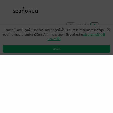
รีวิวทั้งหมด
หน้าที่ 1
เว็บไซต์นี้มีการใช้คุกกี้ โปรดยอมรับนโยบายคุกกี้เพื่อประสบการณ์การใช้บริการที่ดีที่สุด
ของท่าน ท่านสามารถศึกษาวิธีการตั้งค่าการควบคุมคุกกี้ของท่านผ่าน
นโยบายการใช้คุกกี้
ของเราที่นี่
อยากอ่านโหลวซีต่อมากจ้าา
ตกลง
มีแล้ว -
PLOY4287
ดาวน์โหลดแอป
วิธีการใช้งาน
ติดต่อเรา
0
27 ส.ค. 2564
15:1 น.
มีแล้ว -
Summer001717
มีแล้ว -
punlaloy
12 เม.ย. 2566
0:31 น.
2 ก.พ. 2566
9:47 น.
มีแล้ว -
อรทัย1835
มีแล้ว -
none0437
28 มิ.ย. 2565
5:39 น.
5 ก.ย. 2564
5:9 น.
Benjii5317
tananya.idee
1 ก.ย. 2564
5:23 น.
30 ก.ค. 2564
12:49 น.