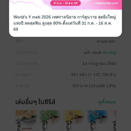
ด้วยเหตุนี้ แผนชายงามล่อลวงหัวใจจึงถูกดึงออกมาใช้
อย่างไม่บันยะบันยัง!
World's Y meb 2026 เทศกาลนิยาย การ์ตูนวาย สุดยิ่งใหญ่
หนังสือแปล
จีนโบราณ
แห่งปี ลดสุดฟิน สูงสุด 80% ตั้งแต่วันที่ 31 ก.ค. - 16 ส.ค.
69
ซีรีส์
สามสเน่หา
ประเภทไฟล์
pdf, epub
(สารบัญ)
วันที่วางขาย
14 กรกฎาคม 2560
ความยาว
457 หน้า (≈ 132,709 คำ)
ราคาปก
363 บาท (ประหยัด 14%)
เล่มอื่นๆ ในซีรีส์
ดูทั้งหมด