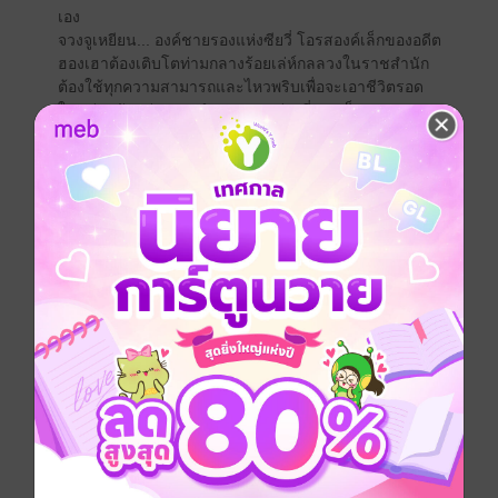
เอง
จวงจูเหยียน... องค์ชายรองแห่งซียวี่ โอรสองค์เล็กของอดีต
ฮองเฮาต้องเติบโตท่ามกลางร้อยเล่ห์กลลวงในราชสำนัก
ต้องใช้ทุกความสามารถและไหวพริบเพื่อจะเอาชีวิตรอด
ในแต่ละวันอย่างยากลำบาก ทุกอย่างที่ควรเป็นของเขาถูก
ริบคืน เพื่อมอบให้กับบุตรนอกบัลลังก์อันเกิดจากพระสนม
ทุกลมหายใจเข้าออกของเขามีไว้เพื่อทวงคืนความยุติธรรม
ให้กับมารดาและพี่ชาย ทวงทุกสิ่งทุกอย่างที่ควรเป็นของ
เขากลับคืนมา ทว่าเขาจะทำได้หรือ... ในเมื่ออำนาจทหาร
และเส้นสายในมือช่างน้อยนิดเสียเหลือเกิน
แต่ทุกทางเดินล้วนมีทางลัด
เหมือนฟ้าจะเป็นใจ ข่าวลับสายหนึ่งแพร่ออกมาว่าองค์
หญิงเยี่ยนหนิง พระธิดาที่ฮ่องเต้แห่งฉงเยว่โปรดปรานมาก
ที่สุดลอบหนีออกมาจากวังหลวงเพื่อเดินทางท่องยุทธภพ
เพียงลำพัง
สตรีสูงศักดิ์ที่แสนจะอ่อนแอ... เดินทางท่องยุทธเพียง
ลำพัง?
อย่างนี้ก็สนุกสิ ขอเพียงเขามีนางเป็นหุ่นเชิดอยู่ในกำมือ
ได้รับแรงสนับสนุนทางทหารจากพระบิดาของนาง สิ่งที่
เคยคิดว่ายากก็คงจะไม่ยากอีกต่อไป