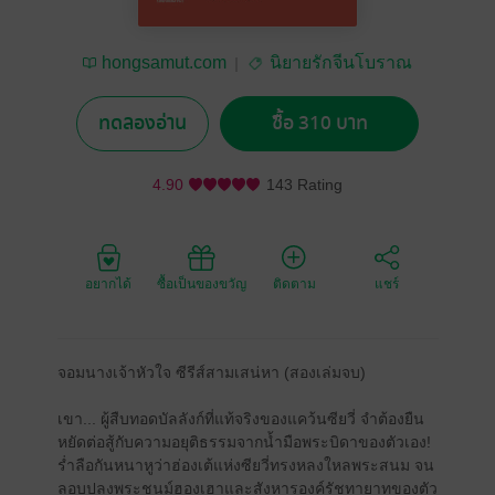
hongsamut.com
นิยายรักจีนโบราณ
ทดลองอ่าน
ซื้อ 310 บาท
4.90
143 Rating
อยากได้
ซื้อเป็นของขวัญ
ติดตาม
แชร์
จอมนางเจ้าหัวใจ ซีรีส์สามเสน่หา (สองเล่มจบ)
เขา... ผู้สืบทอดบัลลังก์ที่แท้จริงของแคว้นซียวี่ จำต้องยืน
หยัดต่อสู้กับความอยุติธรรมจากน้ำมือพระบิดาของตัวเอง!
ร่ำลือกันหนาหูว่าฮ่องเต้แห่งซียวี่ทรงหลงใหลพระสนม จน
ลอบปลงพระชนม์ฮองเฮาและสังหารองค์รัชทายาทของตัว