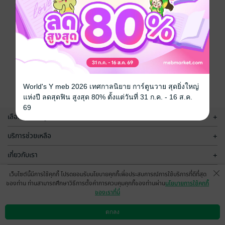
World's Y meb 2026 เทศกาลนิยาย การ์ตูนวาย สุดยิ่งใหญ่
แห่งปี ลดสุดฟิน สูงสุด 80% ตั้งแต่วันที่ 31 ก.ค. - 16 ส.ค.
69
เลือกหมวดหมู่
+
บริการช่วยเหลือ
+
เกี่ยวกับเรา
+
กลุ่มธุรกิจในเครือ
+
เว็บไซต์นี้มีการใช้คุกกี้ โปรดยอมรับนโยบายคุกกี้เพื่อประสบการณ์การใช้บริการที่ดีที่สุด
ของท่าน ท่านสามารถศึกษาวิธีการตั้งค่าการควบคุมคุกกี้ของท่านผ่าน
นโยบายการใช้คุกกี้
ของเราที่นี่
ตกลง
ดาวน์โหลดแอป
วิธีการใช้งาน
ติดต่อเรา