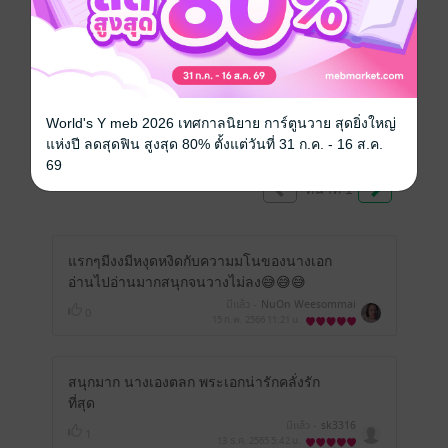
คุณสามารถ
เข้าสู่ระบบ
เพื่อแสดงความคิดเห็นได้จ้า
World's Y meb 2026 เทศกาลนิยาย การ์ตูนวาย สุดยิ่งใหญ่
รีวิวทั้งหมด
แห่งปี ลดสุดฟิน สูงสุด 80% ตั้งแต่วันที่ 31 ก.ค. - 16 ส.ค.
69
หน้าที่ 1
แรกๆมีงงมีหงุดหงิดกับความมโนของนางเอก
อ่านไปอ่านมากสนุกจนวางไม่ลง😅😅😅
มีแล้ว -
NuOn Weesommai
0
15 ก.พ. 2566
11:21 น.
สนุกมาก นางเองตลก พระเอกน่ารักคลั่งรัก
ที่สุด
มีแล้ว -
sk3316
1
13 ธ.ค. 2565
5:42 น.