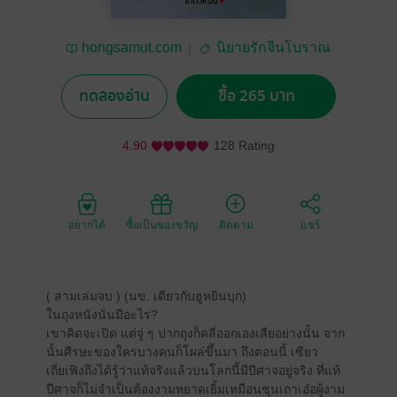
hongsamut.com
นิยายรักจีนโบราณ
ทดลองอ่าน
ซื้อ 265 บาท
4.90
128 Rating
อยากได้
ซื้อเป็นของขวัญ
ติดตาม
แชร์
( สามเล่มจบ ) (นข. เดียวกับฮูหยินบุก)
ในถุงหนังนั่นมีอะไร?
เขาคิดจะเปิด แต่จู่ ๆ ปากถุงก็คลี่ออกเองเสียอย่างนั้น จาก
นั้นศีรษะของใครบางคนก็โผล่ขึ้นมา ถึงตอนนี้ เซียว
เถี่ยเฟิงถึงได้รู้ว่าแท้จริงแล้วบนโลกนี้มีปีศาจอยู่จริง ที่แท้
ปีศาจก็ไม่จำเป็นต้องงามหยาดเยิ้มเหมือนชุนเถาเอ๋อผู้งาม