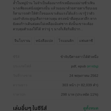
ล้ำในหมู่บ้าน ไม่จำเป็นต้องมากรักเหมือนแม่ม่ายซิ่วเฟิน
นางเพียงแค่นั่งอยู่ตรงนั้น แล้วมองมาด้วยสายตาเรียบเฉย
ก็สามารถทำให้หัวใจของเขาเต้นแรงได้แล้ว เขารู้ว่าตัว
เองกำลังจะสูญเสียการควบคุม ตรงหน้าคือหุบเหวลึก หาก
ยังคงก้าวเดินต่อคงไม่เหลือแม้แต่ซาก ดังนั้นเขาจะต้อง
ควบคุมตัวเองให้ได้ ทว่าจู่ ๆ นางก็เลียริมฝีปาก...
จีนโบราณ
หนังสือแปล
โรแมนติก
แฟนตาซี
ซีรีส์
ข้าจับปีศาจสาวได้ตัวหนึ่ง
ประเภทไฟล์
pdf, epub
(สารบัญ)
วันที่วางขาย
24 พฤษภาคม 2562
ความยาว
303 หน้า (≈ 82,039 คำ)
ราคาปก
298 บาท (ประหยัด 11%)
เล่มอื่นๆ ในซีรีส์
ดูทั้งหมด