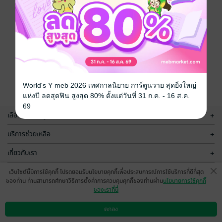
World's Y meb 2026 เทศกาลนิยาย การ์ตูนวาย สุดยิ่งใหญ่
แห่งปี ลดสุดฟิน สูงสุด 80% ตั้งแต่วันที่ 31 ก.ค. - 16 ส.ค.
69
เลือกหมวดหมู่
+
บริการช่วยเหลือ
+
เกี่ยวกับเรา
+
กลุ่มธุรกิจในเครือ
+
เว็บไซต์นี้มีการใช้คุกกี้ โปรดยอมรับนโยบายคุกกี้เพื่อประสบการณ์การใช้บริการที่ดีที่สุด
ของท่าน ท่านสามารถศึกษาวิธีการตั้งค่าการควบคุมคุกกี้ของท่านผ่าน
นโยบายการใช้คุกกี้
ของเราที่นี่
ตกลง
ดาวน์โหลดแอป
วิธีการใช้งาน
ติดต่อเรา