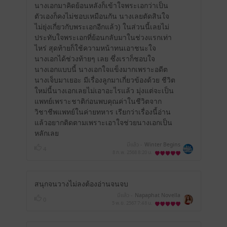
นางเอกมาคิดย้อนหลังก็เข้าใจพระเอกว่าเป็น
ตัวเองก็คงไม่ชอบเหมือนกัน นางเลยตัดสินใจ
ไม่ยุ่งเกี่ยวกับพระเอกอีกแล้ว) ในส่วนนี้เลยไม่
ประทับใจพระเอกที่ย้อนกลับมาในช่วงแรกเท่า
ไหร่ สุดท้ายก็ใช้ความหน้าทนเอาชนะใจ
นางเอกได้ช่วงท้ายๆ เลย ซึ่งเราก็ชอบใจ
นางเอกแบบนี้ นางเอกใจแข็งมากเพราะอดีต
นางเจ็บมาเยอะ มีเรื่องลูกมาเกี่ยวข้องด้วย ชีวิต
ใหม่นี้นางเอกเลยไม่เอาอะไรแล้ว มุ่งแต่จะเป็น
แพทย์เพราะชาติก่อนพบคุณค่าในชีวิตจาก
วิชาชีพแพทย์ในค่ายทหาร เรียกว่าเรื่องนี้อ่าน
แล้วอยากติดตามเพราะเอาใจช่วยนางเอกเป็น
หลักเลย
มีแล้ว -
Winter Begins
4
8 ก.พ. 2568
8:20 น.
สนุกจนวางไม่ลงต้องอ่านจนจบ
มีแล้ว -
Napaphat Novella
0
5 พ.ย. 2567
7:48 น.