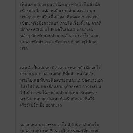
เห็นหลายคอมเม้นว่าไม่สนุก พระเอกไม่ดี เนื้อ
เรื่องน่าเบื่อ แต่ส่วนตัวเรากลับมองว่า สนุก
มากๆนะ ภายในเนื้อเรื่อง เห็นพัฒนาการการ
เขียน หรือมือการแปล ภายในเรื่องนี้เลย จากที่
มีตัวละครเพียบไปหมดในเล่ม 1 พอมาเล่ม
หลังๆ นักเขียนลดจำนวนตัวละครลงไป และ
ลดพวกชื่อตำแหน่ง ชื่อยาวๆ จำยากๆไปเยอะ
มาก
เล่ม 4 เป็นเล่มจบ มีตัวละครหลายตัว ตัดจบไป
เช่น แฟนเก่าพระเอกชาติที่แล้ว พอโดนไล่
หายไปเลย พี่ชายน้องชายคนละแม่ของนางเอก
ไม่รู้ไปไหน และอีกหลายๆตัวละคร อาจจะเป็น
ไปได้ว่า เพื่อให้จบตามจำนวนหน้ารึเล่มของ
ทางจีน หลายอย่างเลยต้องรีบตัดจบ เพื่อให้
เรื่องไม่ยืดเยื้อ ออกทะเล
หลายคนบ่นบอกพระเอกไม่ดี ถ้าคิดกลับกันใน
มุมพระเอกในชาติแรก เป็นธรรมดาที่พระเอก