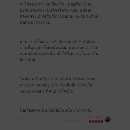
จะไม่ชอบ พระเอกมีคนรัก แต่อยู่ดีๆมาโดน
บังคับแต่งงาน เป็นใครใครจะชอบ แต่ตอน
หลังๆพระเอกก็เริ่มรักนางเอกนะ จะง้อ จะคืนดี
แต่ดันตายซะก่อน
พอมาชาติใหม่ อาว กำลังจะง้อเมื่อชาติที่แล้ว
ตอนนี้ทุกอย่างไม่เหมือนเดิม แน่แหละ ต้องง้อ
และหน้าด้านเท่านั้น เพื่อให้ได้มาอยู่ในจุดเดิม
ถือว่าดีอยู่
โดยรวมเป็นเรื่องแนว แก้แค้น 20% พระเอก
ตามง้อนางเอกอยู่ 65% ที่เหลืออีก 15% เป็น
happy ending ที่คนอ่านใจฟูไป
ชื่อเรื่องควรเป็น ง้อเมียยืนหนึ่ง มากกว่าค่ะ
มีแล้ว -
bia44
5
26 มิ.ย. 2567
12:56 น.