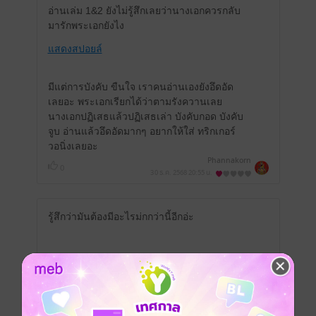
อ่านเล่ม 1&2 ยังไม่รู้สึกเลยว่านางเอกควรกลับ
มารักพระเอกยังไง
แสดงสปอยล์
มีแต่การบังคับ ขืนใจ เราคนอ่านเองยังอึดอัด
เลยอะ พระเอกเรียกได้ว่าตามรังควานเลย
นางเอกปฏิเสธแล้วปฏิเสธเล่า บังคับกอด บังคับ
จูบ อ่านแล้วอึดอัดมากๆ อยากให้ใส่ ทริกเกอร์
วอนิ่งเลยอะ
Phannakorn
0
30 ธ.ค. 2568
20:55 น.
รู้สึกว่ามันต้องมีอะไรม่กกว่านี้อีกอ่ะ
แสดงสปอยล์
มีแล้ว -
อิงสา
1
7 พ.ค. 2568
19:47 น.