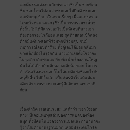
เลยดิ้นรนแต่งงานกับพระเอกซึ่งเป็นชายที่ตน
ชื่นชอบโดนไม่สนว่าพระเอกไม่ยินดี พระเอก
เลยรับอนุเข้ามาในจวนเรื่อยๆ เพื่อแสดงความ
ไม่พอใจต่อนางเอก (ซึ่งเป็นการบรรยายสั้นๆ
ทั้งสิ้น ไม่ได้มีสาระอะไรเป็นพิเศษที่นางเอก
ต้องต่อกรอะไรกับอนุเลย) สุดท้ายตอนชีวิตลง
ต่ำก็มีแต่นางเอกที่ร่วมทุกข์ร่วมสุข จนมี
เหตุการณ์ลอบทำร้าย ทั้งคู่เลยได้ย้อนกลับมา
ช่วงเด็กที่ยังไม่รู้จักกัน นางเอกเลยตั้งใจว่าจะ
ไม่ยุ่งเกี่ยวกับพระเอกอีก คือเนื้อเรื่องส่วนใหญ่
มันไม่ได้เกี่ยวกับเมียหลวงเมียน้อยเลย ในการ
ดำเนินเรื่องนางเอกก็ไม่ได้ตบตีแย่งชิงอะไรกับ
อนุทั้งสิ้น ไม่มีโผล่มาเป็นศัตรูหัวใจแม้แต่คน
เดียวด้วย เพราะพระเอกรู้สึกผิดมากจากชาติ
ก่อน
...
เรื่องคำผิด เจอเป็นระยะ แต่คำว่า "เอาใจออก
ห่าง" นี่เจอแทบทุกเล่มของการแปลของห้อง
สมุด ทั้งที่คนในแวดวงการแปลและภาษาน่าจะ
รู้ว่าเป็นคำมาตรฐานมาก เคยมีประเด็นไวรัล