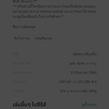
พิมพ์ ได้เลยจ้ะ***
*** หรือช่วงนี้ใครต้องการอ่านแนวไหนเป็นพิเศษ เช่นผ่อน
คลาย/เฮฮา/ดราม่าหนักหน่วง/ต่อสู้ แนะนำกันมาได้ พร้อม
จะอยู่เป็นเพื่อนกันในช่วงกักตัวค่ะ^^
ทีมงานห้องสมุด
จีนโบราณ
หนังสือแปล
ซีรีส์
เมียหลวงยืนหนึ่ง
ประเภทไฟล์
pdf, epub
(สารบัญ)
วันที่วางขาย
15 สิงหาคม 2564
ความยาว
340 หน้า (≈ 101,898 คำ)
ราคาปก
375 บาท (ประหยัด 18%)
เล่มอื่นๆ ในซีรีส์
ดูทั้งหมด