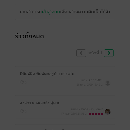
คุณสามารถ
เข้าสู่ระบบ
เพื่อแสดงความคิดเห็นได้จ้า
รีวิวทั้งหมด
หน้าที่ 1
มีพิมพ์ผิด พิมพ์ตกอยู่บ้างบางเล่ม
มีแล้ว -
Anne5819
0
28 เม.ย. 2569
15:46 น.
สงสารนางเอกจัง สู้มาก
มีแล้ว -
PooK On Leave
0
17 เม.ย. 2569
21:58 น.