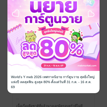
อ่านมาจนถึงเล่มสุดท้าย​ สนุก​มากค่ะ​ ไม่​ผิดหวัง​
อาจจะขำกับเนื้อเรื่องไม่ตรงปกเหมือนๆกับท่าน
อื่น​ แต่ก็แปลออกมาได้ดี​ ไม่ได้ขัดหูเหมือนกับ
นิยายเรื่องอื่น
มีแล้ว -
คนรักe-book​
0
13 ก.พ. 2568
11:57 น.
ชื่อนิยายคือ... ไม่รู้ว่าต้นฉบับใช้ชื่อเรื่องว่า
อะไร แต่ทางห้องสมุดตั้งชื่อนิยายได้ไม่น่า
ประทับใจ (อีกแล้ว) เราไม่แน่ใจเหตุผลในการ
ตั้งชื่อนิยายนะ อาจจะมีสถิติว่าตั้งแบบนี้แล้ว
มันขายดีขึ้น? แต่เสียงหนึ่งจากผู้บริโภคนะคะ
เราเห็นนิยายเรื่องนี้มานานแต่ลังเลที่จะซื้อ
เพราะชื่อเรื่องนี่แหละ จนมีโปรโมชัน 50% ถึง
World's Y meb 2026 เทศกาลนิยาย การ์ตูนวาย สุดยิ่งใหญ่
ได้ลองหว่านๆ ซื้อมาพร้อมเรื่องอื่น พบว่าของ
แห่งปี ลดสุดฟิน สูงสุด 80% ตั้งแต่วันที่ 31 ก.ค. - 16 ส.ค.
ข้างในดีกว่าชื่อหน้าปกมาก เนื้อหามันคนละ
69
ไวบ์กับชื่อนิยายเลย
...
เนื้อเรื่องคือชาติที่แล้วนางเอกมีครอบครัวที่ไม่ดี