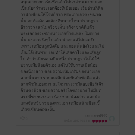
สนุกมากกกก เห็นชื่อแล้วไม่น่าอ่านเพราะบอก
เป็นนัยๆว่าพระเอกต้องทีเมียเยอะ เริ่มอ่านก็คิด
ว่านักเขียนให้โจทย์ยาก พระเอกเลวซะขนาด
นั้น จะต้องง้อ จะต้องดีขนาดไหน ปรากฎว่า
อ้าวววว เลวไม่จริงซะงั้น จริงๆชาติที่แล้ว
พระเอกคงจะชอบนางเอกบ้างแหละ ไม่อย่าง
นั้น คงเลวจริงๆไปแล้ว น่าจะแค่ไม่ยอมรับ
เพราะเหมือนถูกบังคับ และตอนนั้นยังโง่และไม่
เป็นโล้เป็นพาย เลยทำให้เสียค่าโง่และเสียลูก
ไป คำว่าเมียหลวงยืนหนึ่ง ปรากฎว่าไม่ได้ใช้
ปราบเมียน้อยตัวเอง แต่ไปใช้ปราบเมียน้อย
ของน้องสาว ชอบความเหิมเกริมของนางเอก
ฉากนั้นมาก รวบผมเมียน้อยพันกับข้อมือ แล้ว
ลากหัวมันออกมา สะใจมาก เรามีแอบเชียร์เจ้า
อ้วนซ่งด้วย ชอบความจริงใจของนาง ไม่มีบท
สรุปพี่ชายนางเอก น้องชาย น้องสาว และนัง
แสงจันทร์ขาวของพระเอก เหมือนนักเขียนขี้
เกียจเขียนต่อซะงั้น
ramnaree9970
0
19 มี.ค. 2569
10:34 น.