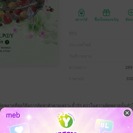
อยากได้
ซื้อเป็นของขวัญ
ติด
ซีรีส์
ประเภทไฟล์
วันที่วางขาย
ความยาว
289
ราคาปก
330
ที่ผิดพลาดที่สุดก็คือการคิดฆ่าตัวตายเพราะช้ำรัก ทว่าในความผิดพลาดนั้นทำ
รๆ ต่างร่ำลือกันว่าเป็นโจรป่า! 'เซียวจิงซัน' จากเด็กหนุ่มที่เคยออกไปเผชิ
ณ์ชายหนุ่มรูปร่างสูงใหญ่กำยำพร้อมรอยแผลฉกรรจ์บนหน้าอกที่ใครๆ ต่างพ
้องหลังแล้วใช้ชีวิตที่เหลืออยู่ท่ามกลางป่าเขาอันเงียบสงบ แต่เมื่อเขาได้ช
องเขา!