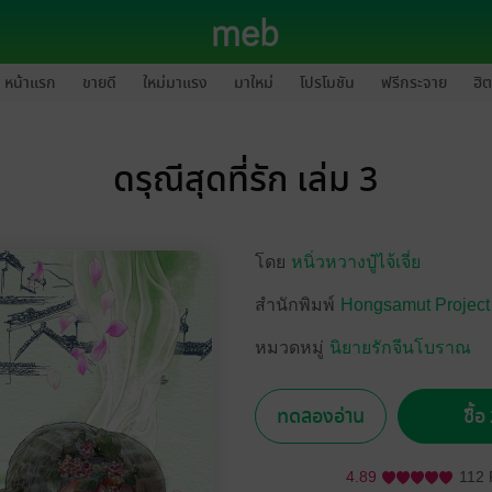
หน้าแรก
ขายดี
ใหม่มาแรง
มาใหม่
โปรโมชัน
ฟรีกระจาย
ฮิต
ดรุณีสุดที่รัก เล่ม 3
โดย
หนิ่วหวางปู๋ไจ้เจี่ย
สำนักพิมพ์
Hongsamut Project
หมวดหมู่
นิยายรักจีนโบราณ
ทดลองอ่าน
ซื้
4.89
112 