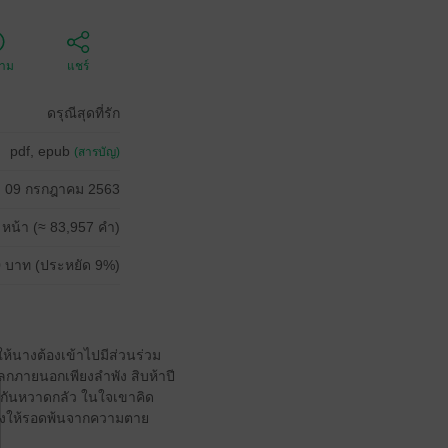
ตาม
แชร์
ดรุณีสุดที่รัก
pdf, epub
(สารบัญ)
09 กรกฎาคม 2563
 หน้า (≈ 83,957 คำ)
 บาท (ประหยัด 9%)
ให้นางต้องเข้าไปมีส่วนร่วม
ญโลกภายนอกเพียงลำพัง สิบห้าปี
ากันหวาดกลัว ในใจเขาคิด
่วยนางให้รอดพ้นจากความตาย