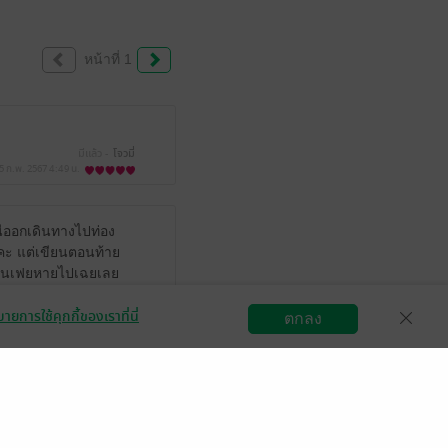
หน้าที่ 1
มีแล้ว -
โจวมี่
5 ก.พ. 2567
4:49 น.
หนีออกเดินทางไปท่อง
อคะ แต่เขียนตอนท้าย
่ๆเทียนเฟยหายไปเฉยเลย
ายการใช้คุกกี้ของเราที่นี่
มีแล้ว -
Does not matter
ตกลง
สมัครขายอีบุ๊ก
วิธีการใช้งาน
ติดต่อเรา
3 พ.ค. 2565
4:58 น.
มีแล้ว -
amyamy-511
9 ธ.ค. 2564
4:32 น.