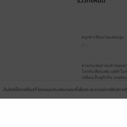
รีวิวทั้งหมด
สนุกค่าเรียบง่ายแต่อบอุ่น
0
อ่านจบเล่มสามแล้วชอบมากๆค
โลกกับเทียนเฟย แต่ทำไมกล
เหมือนเป็นคู่รักกัน แถมยังบ
งงมากๆค่ะ
เว็บไซต์นี้มีการใช้คุกกี้ โปรดยอมรับนโยบายคุกกี้เพื่อประสบการณ์การใช้บริการ
0
Language
ดาวน์โหลดแอป
จบได้สมบูรณ์ สวยงามไม่ค
0