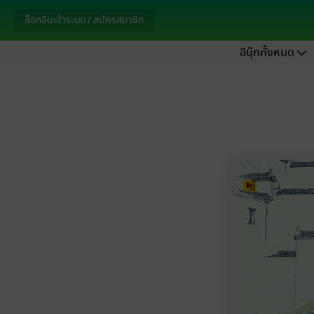
ล็อกอินเข้าระบบ / สมัครสมาชิก
อีบุ๊กทั้งหมด