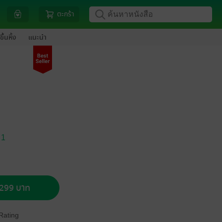
ตะกร้า
ขึ้นหิ้ง
แนะนำ
 1
อ 299 บาท
Rating