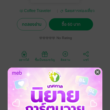
Coffee Traveler
นิตยสารท่องเที่ยว
Magazine
ทดลองอ่าน
ซื้อ 60 บาท
No Rating
อยากได้
ซื้อเป็นของขวัญ
ติดตาม
แชร์
ประเภทไฟล์
pdf
วันที่วางขาย
30 กันยายน 2562
ความยาว
84 หน้า
ราคาปก
60 บาท