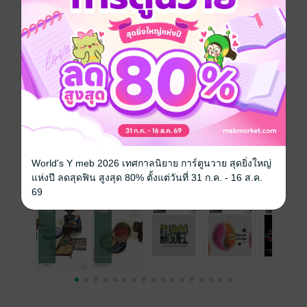
สนใจเวอร์ชันกระดาษ เชิญทางนี้!
เวอร์ชันกระดาษมีวางขายที่เว็บไซต์สำนัก
พิมพ์ จะไม่มีขายโดย MEB นะจ๊ะ สามารถสั่ง
ซื้อ หรือติดต่อคนขายโดยตรงเลยจ้ะ
สั่งซื้อโดยตรงกับ สนพ.
World's Y meb 2026 เทศกาลนิยาย การ์ตูนวาย สุดยิ่งใหญ่
ฉบับย้อนหลัง
แห่งปี ลดสุดฟิน สูงสุด 80% ตั้งแต่วันที่ 31 ก.ค. - 16 ส.ค.
ดูทั้งหมด
69