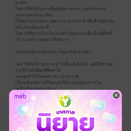
สะพรั่ง
โคมาริซึ่งได้รับการเชื้อเชิญจากคารุระ สหายรักจาก
สงครามหกอาณาจักร
ก็ได้ทราบข่าวของ ‘เทศกาลระบำสวรรค์’ พิธีเลือกผู้นำคน
ต่อไปของดินแดนนี้
โคมาริที่คิดว่าเป็นเรื่องไกลตัว ก็ถูกคารุระซึ่งเป็นผู้มีสิทธิ์
เข้าร่วมประกาศอย่างกึกก้องว่า
“ฝ่ายของฉันจะมีคุณเทราโคมาริเข้าร่วมค่ะ!”
โคมาริที่ไม่รู้ว่าถูกลากเข้าไปตั้งแต่เมื่อไหร่ แต่ก็ได้ช่วยคา
รุระซึ่งไม่มีเพื่อนที่พึ่งพาได้
และทุ่มตัวไปกับเทศกาลระบำสวรรค์
เบื้องหลังเทศกาลที่โดดเด่นก็มีเงาของผู้ก่อการร้าย
เคลื่อนไหวอยู่อย่างลับๆ
ความคิดของแต่ละอาณาจักรเข้าพัวพันกัน
บัดนี้ ‘หกเจ้าหญิงสงคราม’ แม่ทัพสาวน้อยชวนใจเต้นมา
รวมตัวกัน
คู่หูที่แข็งแกร่งที่สุดโคมาริ & คารุระ จะเผชิญหน้ากับสุด
ยอดศึกสืบทอดตำแหน่ง