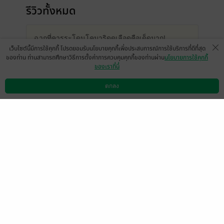
รีวิวทั้งหมด
ฉากที่คารุระโดนโคมาริดูดเลือดคือเด็ด
มาก
!
เว็บไซต์นี้มีการใช้คุกกี้ โปรดยอมรับนโยบายคุกกี้เพื่อประสบการณ์การใช้บริการที่ดีที่สุด
ของท่าน ท่านสามารถศึกษาวิธีการตั้งค่าการควบคุมคุกกี้ของท่านผ่าน
นโยบายการใช้คุกกี้
ใน
ส่วนของ
Epilogue
เบื้องหลัง พอมีเซ็ตติ้งแบบนี้
ของเราที่นี่
เพิ่ม
เข้า
มามัน
ก็
ทำให้
รู้สึกว่าเรื่องนี้น่าจะอ่านสนุก
มากขึ้น คาดหวังกับเล่มต่อไปเลย แล้วก็อยากรู้สุดๆ
ตกลง
ดาวน์โหลดแอป
วิธีการใช้งาน
ติดต่อเรา
เลย ว่าใครคือเจ้าหญิงของพวกจันทร์กลับด้าน
- ENDDESS KNorial
หน้าที่ 1
ดี
มีแล้ว -
MrVm
0
21 ต.ค. 2566
10:50 น.