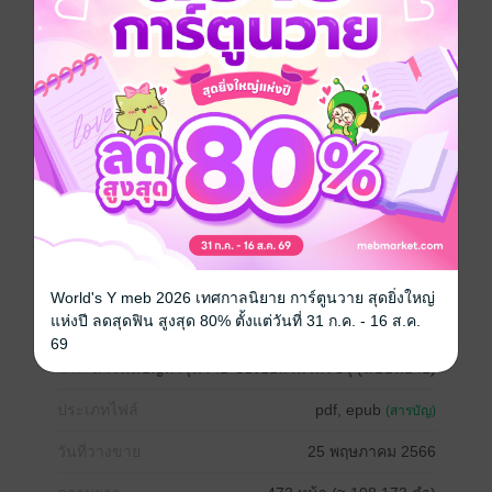
หนังสือแปล
ตลก
แฟนตาซี
Girl love / Yuri
ผจญภัย
World's Y meb 2026 เทศกาลนิยาย การ์ตูนวาย สุดยิ่งใหญ่
แห่งปี ลดสุดฟิน สูงสุด 80% ตั้งแต่วันที่ 31 ก.ค. - 16 ส.ค.
69
ซีรีส์
สารพันปัญหาวุ่นวาย ของยัยแวมไพร์ขี้จุ๊ (ฉบับนิยาย)
ประเภทไฟล์
pdf, epub
(สารบัญ)
วันที่วางขาย
25 พฤษภาคม 2566