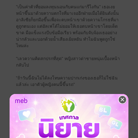
"เป็นค่าตัวที่ยอมลงทุนนอนกับคนแก่มารึไงกัน" เธอเงย
หน้าขึ้นมาด้วยความตกใจที่มาเจออีกฝ่ายเมื่อได้ยินดังนั้น
อาลิเซียก็ยกมือขึ้นเพื่อจะตบหน้าเขาด้วยความโกรธที่มา
ดูถูกตนเอง แต่อัลเฟโด้ไม่ยอมให้เธอตบหน้าเขาโดยเด็ด
ขาด มือแข็งแรงบีบข้อมือเรียว พร้อมกับจับจ้องเธออย่าง
น่ากลัวและบอกด้วยน้ำเสียงเย้ยหยัน ทำไมฉันพูดถูกใช่
ไหมล่ะ
"เลวความคิดสกปรกที่สุด" หญิงสาวด่าชายหนุ่มเบื้องหน้า
กลับไป
"ถ้าวันนี้ฉันไม่ได้ลงโทษความปากเก่งของเธอก็ไม่ใช่ฉัน
แล้วล่ะ เอาตัวผู้หญิงคนนี้ขึ้นรถ"
เขาหันไปสั่งลูกน้องมือขวาของตน เบนิโต้ก็รีบทำตามคำ
สั่งในทันที เธอตะโกนโวยวายเมื่อถูกจับยัดใส่เข้าไปในรถ
ด้วยความไม่ยินยอม
ซีรีส์
จอมมาเฟีย
ประเภทไฟล์
pdf, epub
(สารบัญ)