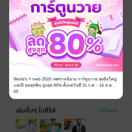
วันที่วางขาย
12 พฤศจิกายน 2555
ความยาว
407 หน้า
ราคาปก
315 บาท (ประหยัด 26%)
สนใจเวอร์ชันกระดาษ เชิญทางนี้!
เวอร์ชันกระดาษมีวางขายที่เว็บไซต์สำนัก
พิมพ์ จะไม่มีขายโดย MEB นะจ๊ะ สามารถสั่ง
ซื้อ หรือติดต่อคนขายโดยตรงเลยจ้ะ
World's Y meb 2026 เทศกาลนิยาย การ์ตูนวาย สุดยิ่งใหญ่
สั่งซื้อโดยตรงกับ สนพ.
แห่งปี ลดสุดฟิน สูงสุด 80% ตั้งแต่วันที่ 31 ก.ค. - 16 ส.ค.
69
เล่มอื่นๆ ในซีรีส์
ดูทั้งหมด