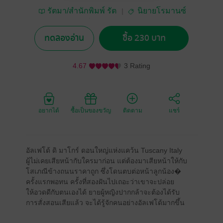
รัตมา/สำนักพิมพ์ รัต
นิยายโรมานซ์
มาบุ๊คส์
ทดลองอ่าน
ซื้อ 230 บาท
4.67
3 Rating
อยากได้
ซื้อเป็นของขวัญ
ติดตาม
แชร์
อัลเฟโด้ ดิ มาโกร์ ดอนใหญ่แห่งแคว้น Tuscany Italy
ผู้ไม่เคยเสียหน้ากับใครมาก่อน แต่ต้องมาเสียหน้าให้กับ
โสเภณีข้างถนนราคาถูก ซึ่งโดนตบต่อหน้าลูกน้อง�
ครั้งแรกพอทน ครั้งที่สองฝันไปเถอะว่าเขาจะปล่อย
ให้อวดดีกับตนเองได้ ยายผู้หญิงปากกล้าจะต้องได้รับ
การสั่งสอนเสียแล้ว จะได้รู้จักคนอย่างอัลเฟโด้มากขึ้น