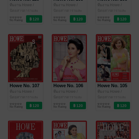
ทีมงาน Howe
/
ทีมงาน Howe
/
ทีมงาน Howe
/
HOWE MAGAZINE
นิตยสารดาราและ
HOWE MAGAZINE
นิตยสารดาราและ
HOWE MAGAZINE
นิตยสารดาราและ
บันเทิง
บันเทิง
บันเทิง
No Rating
No Rating
No Rating
Howe No. 107
Howe No. 106
Howe No. 105
ทีมงาน Howe
/
ทีมงาน Howe
/
ทีมงาน Howe
/
HOWE MAGAZINE
นิตยสารดาราและ
HOWE MAGAZINE
นิตยสารดาราและ
HOWE MAGAZINE
นิตยสารดาราและ
บันเทิง
บันเทิง
บันเทิง
No Rating
No Rating
No Rating