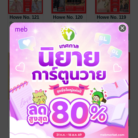
Howe No. 121
Howe No. 120
Howe No. 119
ทีมงาน Howe
/
ทีมงาน Howe
/
ทีมงาน Howe
/
HOWE MAGAZINE
นิตยสารดาราและ
HOWE MAGAZINE
นิตยสารดาราและ
HOWE MAGAZINE
นิตยสารดาราและ
บันเทิง
บันเทิง
บันเทิง
No Rating
No Rating
No Rating
Howe No. 118
Howe No. 116
Howe No. 115
ทีมงาน Howe
/
ทีมงาน Howe
/
ทีมงาน Howe
/
HOWE MAGAZINE
นิตยสารดาราและ
HOWE MAGAZINE
นิตยสารดาราและ
HOWE MAGAZINE
นิตยสารดาราและ
บันเทิง
บันเทิง
บันเทิง
No Rating
No Rating
No Rating