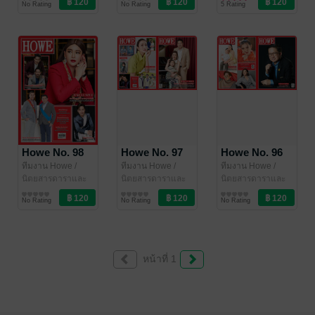
No Rating
No Rating
5 Rating
Howe No. 98
Howe No. 97
Howe No. 96
ทีมงาน Howe
/
ทีมงาน Howe
/
ทีมงาน Howe
/
HOWE MAGAZINE
นิตยสารดาราและ
HOWE MAGAZINE
นิตยสารดาราและ
HOWE MAGAZINE
นิตยสารดาราและ
บันเทิง
บันเทิง
บันเทิง
No Rating
No Rating
No Rating
หน้าที่ 1