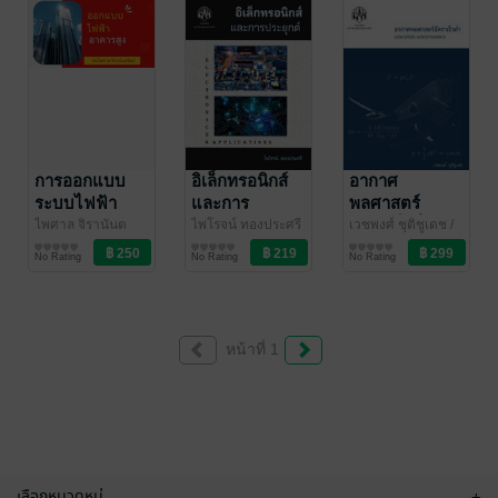
การออกแบบ
อิเล็กทรอนิกส์
อากาศ
ระบบไฟฟ้า
และการ
พลศาสตร์
อาคารสูง
ประยุกต์
อัตราเร็วต่ำ
ไพศาล จิรานันต
ไพโรจน์ ทองประศรี
เวชพงศ์ ชุติชูเดช
/
รัตน์
วิศวกรรมศาสตร์
/ zeroenergy
/ สำนักพิมพ์
วิศวกรรมศาสตร์
สำนักพิมพ์
วิศวกรรมศาสตร์
No Rating
No Rating
No Rating
มหาวิทยาลัย
มหาวิทยาลัย
เกษตรศาสตร์
เกษตรศาสตร์
หน้าที่ 1
เลือกหมวดหมู่