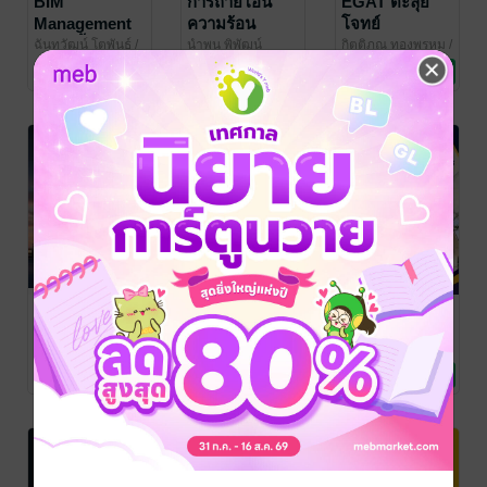
BIM
การถ่ายโอน
EGAT ตะลุย
Management
ความร้อน
โจทย์
101 ปูพื้นฐานสู่
ฉันทวัฒน์ โตพันธ์
/
นำพน พิพัฒน์
กิตติภณ ทองพรหม
/
วรุณกานต์
วิศวกรรมศาสตร์
ไพบูลย์
วิศวกรรมศาสตร์
/ นักวิจัยเนื้อ
EET by TutorOz
วิศวกรรมศาสตร์
การบริหารงาน
No Rating
No Rating
5 Rating
หอม
ก่อสร้างยุคใหม่
การควบคุมและ
หลักการและ
How to Start
การประยุกต์ใช้
การประยุกต์ใช้
and Grow a
งานเอซีไดร์ฟ
งานดีซีไดร์ฟ
Solar Rooftop
ศิวะ หงษ์นภา
/ The
ศิวะ หงษ์นภา
/ The
paisan jiranuntarat
Policy Space
วิศวกรรมศาสตร์
Policy Space
วิศวกรรมศาสตร์
/ zeroenergy
วิศวกรรมศาสตร์
Business :
No Rating
No Rating
No Rating
From
Beginner to
Professional
Installer