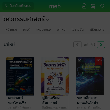
ล็อกอินเข้าระบบ
วิศวกรรมศาสตร์
หน้าแรก
ขายดี
ใหม่มาแรง
มาใหม่
โปรโมชัน
ฟรีกระจาย
มาใหม่
หน้าที่ 1
-17%
พลศาสตร์
คู่มือเตรียม
ระบบสื่อสาร
ของไหลเชิง
สัมภาษณ์
ผ่านเส้นใยนำ
คำนวณ (CFD):
วิศวกรไฟฟ้า by
แสง : หลักการ
วรางค์รัตน์ จันทสา
กิตติภณ ทองพรหม
/
ดร.ดวงฤดี วรสุชีพ
/