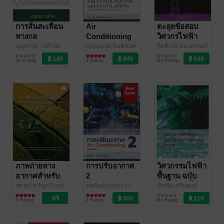
การสั่นสะเทือน
Air
ตะลุยข้อสอบ
ทางกล
Conditioning
วิศวกรไฟฟ้า
Mechanical
and
เล่มที่ 2
บุญธรรม วงศ์ไชย
Nopparat Katkhaw
กิตติภณ ทองพรหม
/
วิศวกรรมศาสตร์
/ อาจานทองหยิบ
วิศวกรรมศาสตร์
EET by TutorOz
วิศวกรรมศาสตร์
Vibration
Ventilation
No Rating
1 Rating
No Rating
ภาพถ่ายทาง
การปรับอากาศ
วิศวกรรมไฟฟ้า
อากาศสำหรับ
2
พื้นฐาน ฉบับ
วิศวกรรมเกษตร
ปรับปรุงครั้งที่ 2
รศ.ดร.ขวัญตรี แสง
นพรัตน์ เกตุขาว
/
ชัชชัย เสริมพงษ์
ประชาธนารักษ์
วิศวกรรมศาสตร์
/
อาจานทองหยิบ
วิศวกรรมศาสตร์
พันธ์
วิศวกรรมศาสตร์
/ ชัชชัย
อัจฉริยะ
7 Rating
2 Rating
No Rating
บริษัท สยามจุลละ
มณฑล จำกัด