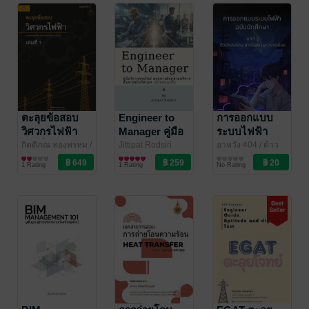
เสี่ยง
ตะลุยข้อสอบ
Engineer to
การออกแบบ
วิศวกรไฟฟ้า
Manager คู่มือ
ระบบไฟฟ้า
เล่มที่ 1
วิศวกรจบใหม่
ฉบับนักศึกษา
กิตติภณ ทองพรหม
/
Jittipat Rodsiri
อาหวัง 404
/ ต้าว
EET by TutorOz
วิศวกรรมศาสตร์
วิศวกรรมศาสตร์
วิศวะ
วิศวกรรมศาสตร์
สรุปทางลัดสู่
บทที่ 3 ตัวนำ
1 Rating
1 Rating
No Rating
สายบริหารที่
ประธาน สาย
มหาลัยไม่ได้
ป้อน และวงจร
บอก (ฉบับ
ย่อย
สมบูรณ์)