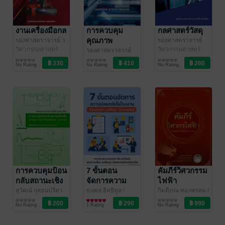
งานเครื่องมือกล
การควบคุม
กลศาสตร์วัสดุ
คุณภาพ
รองศาสตราจารย์ ว
รองศาสตราจารย์
รพงค์ บุญช่วยแทน
วิศวกรรมศาสตร์
/
ดร.ชาตรี หอมเขียว
วิศวกรรมศาสตร์
รองศาสตราจารย์
โอเดียนสโตร์
/ โอเดียนสโตร์
ดร.จิตติวัฒน์ นิธิ
วิศวกรรมศาสตร์
No Rating
No Rating
No Rating
กาญจนธาร
/ โอเดีย
นสโตร์
การควบคุมป้อน
7 ขั้นตอน
คัมภีร์วิศวกรรม
กลับสถานะเชิง
จัดการความ
ไฟฟ้า
เส้น (Linear
ปลอดภัยใน
สุวัฒน์ กุลธนปรีดา
ธนพล อิทธิทูล
/
กิตติภณ ทองพรหม
/
วิศวกรรมศาสตร์
Safety-visual
วิศวกรรมศาสตร์
EET by TutorOz
วิศวกรรมศาสตร์
State
โรงงาน ให้รอด
No Rating
1 Rating
No Rating
Feedback
ตรวจ – ลดต้นต้
Control)
ทุน – ลดความ