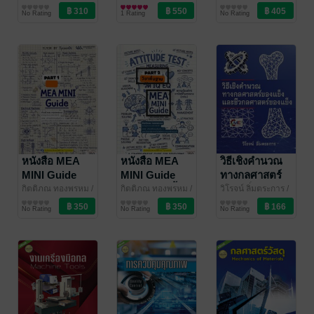
โร
วิศวกรรมศาสตร์
EET by TutorOz
วิศวกรรมศาสตร์
ดร. ดวงฤดี วรสุชีพ
วิศวกรรมศาสตร์
ความรู้ที่จำเป็น
TycoonOz
และองค์
No Rating
1 Rating
No Rating
สำหรับวิศวกร
ประกอบ
(พิมพ์ครั้งที่ 2)
หนังสือ MEA
หนังสือ MEA
วิธีเชิงคำนวณ
MINI Guide
MINI Guide
ทางกลศาสตร์
Part 1 วิชา
Part 2 วิชาพื้น
ของแข็งและชีว
กิตติภณ ทองพรหม
/
กิตติภณ ทองพรหม
/
วิโรจน์ ลิ่มตระการ
/
EET by TutorOz
วิศวกรรมศาสตร์
EET by TutorOz
วิศวกรรมศาสตร์
วิโรจน์ลิ่ม
วิศวกรรมศาสตร์
เฉพาะ
ฐาน
กลศาสตร์
No Rating
No Rating
No Rating
ของแข็ง