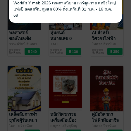
World's Y meb 2026 เทศกาลนิยาย การ์ตูนวาย สุดยิ่งใหญ่
แห่งปี ลดสุดฟิน สูงสุด 80% ตั้งแต่วันที่ 31 ก.ค. - 16 ส.ค.
69
พลศาสตร์
หุ่นยนต์
AI สำหรับ
ของไหลเชิง
หมายเลข 0
วิศวกรไฟฟ้า
คำนวณ (CFD):
(Robots No. 0)
และโซลาร์
วรางค์รัตน์ จันทสา
T.M.E.
ไพศาล จิรานันต
โร
วิศวกรรมศาสตร์
วิศวกรรมศาสตร์
รัตน์
วิศวกรรมศาสตร์
/ zeroenergy
ความรู้ที่จำเป็น
No Rating
No Rating
No Rating
สำหรับวิศวกร
เคล็ดลับการทำ
หลักวิศวกรรม
คู่มือวิศวกร
ธุรกิจผู้รับเหมา
เครื่องมือเบื้อง
ไฟฟ้ามืออาชีพ
Solar Roof
ต้น: การ
ไพศาล จิรานันต
ยงยุทธ เสริมสุธีอนุ
ไพศาล จิรานันต