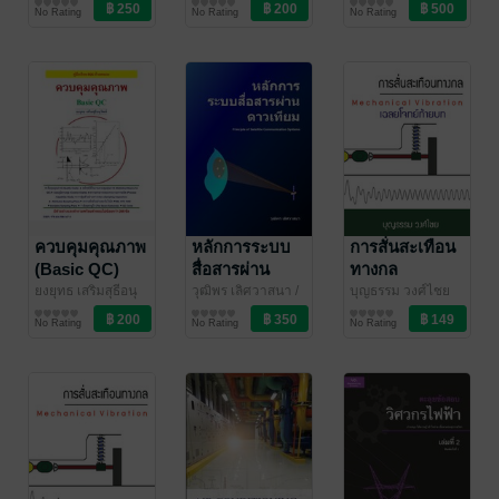
รัตน์
วิศวกรรมศาสตร์
/ zeroenergy
วัฒน์
วิศวกรรมศาสตร์
รัตน์
วิศวกรรมศาสตร์
/ zeroenergy
บ้านอยู่อาศัย 3–
ออกแบบจิก,
No Rating
No Rating
No Rating
30 kW จากเริ่ม
ฟิกซ์เจอร์และเก
ต้นสู่มืออาชีพ
จตรวจสอบ
ควบคุมคุณภาพ
หลักการระบบ
การสั่นสะเทือน
(Basic QC)
สื่อสารผ่าน
ทางกล
คู่มือเรียน SQC
ดาวเทียม
Mechanical
ยงยุทธ เสริมสุธีอนุ
วุฒิพร เลิศวาสนา
/
บุญธรรม วงศ์ไชย
วัฒน์
วิศวกรรมศาสตร์
เลิศวาสนา
วิศวกรรมศาสตร์
วิศวกรรมศาสตร์
ด้วยตนเอง
Vibration เฉลย
No Rating
No Rating
No Rating
โจทย์ท้ายบท