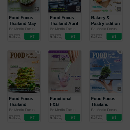
Food Focus
Food Focus
Bakery &
Thailand May
Thailand April
Pastry Edition
2026
2026
Supplement
Be Media Focus
Be Media Focus
Be Media Focus
(Thailand) Co.,
นิตยสาร
(Thailand) Co.,
นิตยสาร
(Thailand) Co.,
นิตยสาร
2026
No Rating
No Rating
No Rating
Ltd.
อุตสาหกรรม
/ Be Media
Ltd.
อุตสาหกรรม
/ Be Media
Ltd.
อุตสาหกรรม
/ Be Media
Focus (Thailand)
Focus (Thailand)
Focus (Thailand)
Co., Ltd.
Co., Ltd.
Co., Ltd.
Food Focus
Functional
Food Focus
Thailand
F&B
Thailand
March 2026
Supplement
January -
Be Media Focus
Be Media Focus
Be Media Focus
(Thailand) Co.,
นิตยสาร
(Thailand) Co.,
นิตยสาร
(Thailand) Co.,
นิตยสาร
2026
February 2026
No Rating
No Rating
No Rating
Ltd.
อุตสาหกรรม
/ Be Media
Ltd.
อุตสาหกรรม
/ Be Media
Ltd.
อุตสาหกรรม
/ Be Media
Focus (Thailand)
Focus (Thailand)
Focus (Thailand)