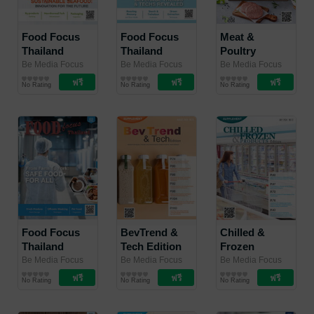
Food Focus
Food Focus
Meat &
Thailand
Thailand
Poultry
December
November
Edition
Be Media Focus
Be Media Focus
Be Media Focus
(Thailand) Co.,
นิตยสาร
(Thailand) Co.,
นิตยสาร
(Thailand) Co.,
นิตยสาร
2024
2024
Supplement
No Rating
No Rating
No Rating
Ltd.
อุตสาหกรรม
/ Be Media
Ltd.
อุตสาหกรรม
/ Be Media
Ltd.
อุตสาหกรรม
/ Be Media
2024
Focus (Thailand)
Focus (Thailand)
Focus (Thailand)
Co., Ltd.
Co., Ltd.
Co., Ltd.
Food Focus
BevTrend &
Chilled &
Thailand
Tech Edition
Frozen
October 2024
Supplement
Supplement
Be Media Focus
Be Media Focus
Be Media Focus
(Thailand) Co.,
นิตยสาร
(Thailand) Co.,
นิตยสาร
(Thailand) Co.,
นิตยสาร
2024
2024
No Rating
No Rating
No Rating
Ltd.
อุตสาหกรรม
/ Be Media
Ltd.
อุตสาหกรรม
/ Be Media
Ltd.
อุตสาหกรรม
/ Be Media
Focus (Thailand)
Focus (Thailand)
Focus (Thailand)
Co., Ltd.
Co., Ltd.
Co., Ltd.