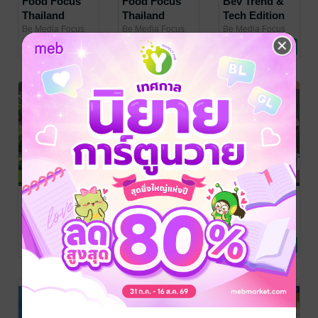
Food Focus
Food Focus
Bev Trend &
Thailand
Thailand
Tech Edition
October 2025
September
Supplement
Be Media Focus
Be Media Focus
Be Media Focus
(Thailand) Co.,
นิตยสาร
(Thailand) Co.,
นิตยสาร
(Thailand) Co.,
นิตยสาร
2025
2025
No Rating
No Rating
No Rating
Ltd.
อุตสาหกรรม
/ Be Media
Ltd.
อุตสาหกรรม
/ Be Media
Ltd.
อุตสาหกรรม
/ Be Media
Focus (Thailand)
Focus (Thailand)
Focus (Thailand)
Co., Ltd.
Co., Ltd.
Co., Ltd.
Food Focus
Chilled &
Food Focus
Thailand
Frozen
Thailand July
August 2025
Technology
2025
Be Media Focus
Be Media Focus
Be Media Focus
(Thailand) Co.,
นิตยสาร
(Thailand) Co.,
นิตยสาร
(Thailand) Co.,
นิตยสาร
Edition
No Rating
No Rating
No Rating
Ltd.
อุตสาหกรรม
/ Be Media
Ltd.
อุตสาหกรรม
/ Be Media
Ltd.
อุตสาหกรรม
/ Be Media
Supplement
Focus (Thailand)
Focus (Thailand)
Focus (Thailand)
2025
Co., Ltd.
Co., Ltd.
Co., Ltd.