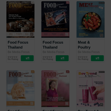
Co., Ltd.
Co., Ltd.
Co., Ltd.
Food Focus
Food Focus
Meat &
Thailand
Thailand
Poultry
December
November
Edition
Be Media Focus
Be Media Focus
Be Media Focus
(Thailand) Co.,
นิตยสาร
(Thailand) Co.,
นิตยสาร
(Thailand) Co.,
นิตยสาร
2025
2025
Supplement
No Rating
No Rating
No Rating
Ltd.
อุตสาหกรรม
/ Be Media
Ltd.
อุตสาหกรรม
/ Be Media
Ltd.
อุตสาหกรรม
/ Be Media
2025
Focus (Thailand)
Focus (Thailand)
Focus (Thailand)
Co., Ltd.
Co., Ltd.
Co., Ltd.