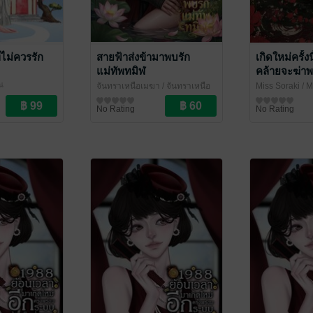
่ไม่ควรรัก
สายฟ้าส่งข้ามาพบรัก
เกิดใหม่ครั้งน
แม่ทัพทมิฬ
คล้ายจะฆ่า
ไปเสียแล้ว
ณ
จันทราเหนือเมฆา
/ จันทราเหนือ
Miss Soraki
/ M
เมฆ
นิยายรักจีนโบราณ
ยา
นิยายรักจีนโบ
No Rating
No Rating