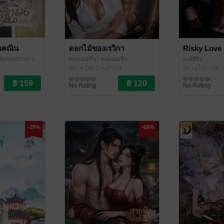
อคณิน
ดอกไม้ของเรวิกา
Risky Love
chynoi/ปากกา
คุณเฌอรีน
/ คุณเฌอรีน
เมย์สิริน
(Chereen)
นิยาย Girl Love/Yuri
นิยายโรมานซ์
No Rating
No Rating
-28%
-69%