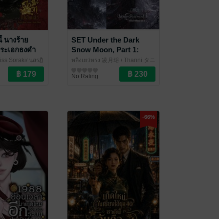
ี้ นางร้าย
SET Under the Dark
พระเอกธงดำ
Snow Moon, Part 1:
God's Misfortune,
iss Soraki/ นุสรฏิ
หลิงเยว่หรง 凌月瑢
/ Thanni タニ
Volumes 1-2
ราณ
チ
นิยายรักจีนโบราณ
No Rating
-66%