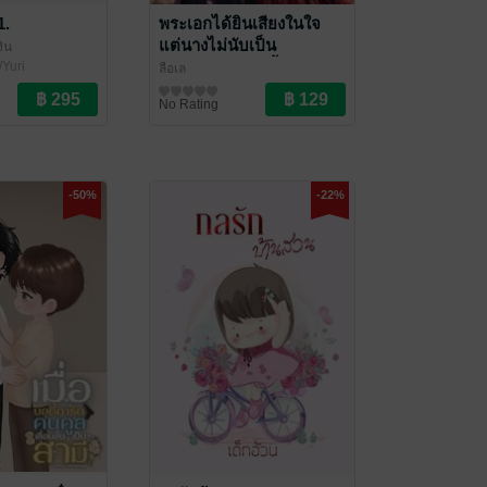
.
พระเอกได้ยินเสียงในใจ
แต่นางไม่นับเป็น
งิน
ตัวประกอบด้วยซ้ำ!
/Yuri
ลือเล
นิยายรักจีนโบราณ
No Rating
-50%
-22%