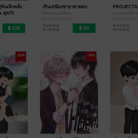
พันเลิกคลั่ง
เจินเหนียงชายาสายตบ
PROJECT01
ะ ยุค70
เสี่ยวก้อนแป้งสีทอง
ม่านหมอกสีน้ำเ
นิยายรักจีนโบราณ
นิยาย Girl Love
ณ
No Rating
No Rating
-52%
-76%