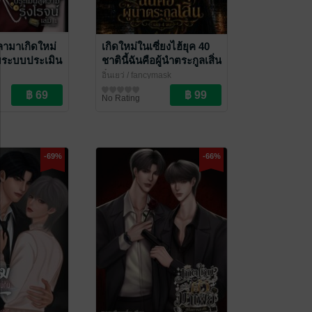
ลามาเกิดใหม่
เกิดใหม่ในเซี่ยงไฮ้ยุค 40
้อมระบบประเมิน
ชาตินี้ฉันคือผู้นำตระกูลเสิ่น
จน์ เล่ม 1
เล่ม 4 (จบ)
อิ๋นเยว่
/ fancymask
ราณ
นิยายรักจีนโบราณ
No Rating
-69%
-66%