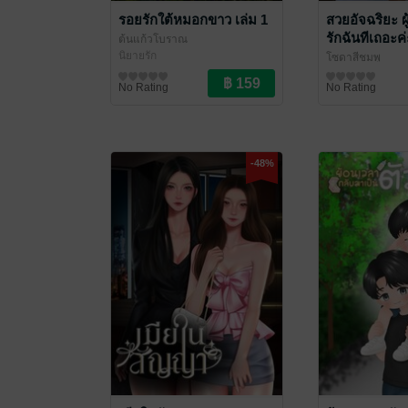
รอยรักใต้หมอกขาว เล่ม 1
สวยอัจฉริยะ ผู้
รักฉันทีเถอะค่
ต้นแก้วโบราณ
นิยายรัก
โซดาสีชมพู
นิยายรักจีนโบรา
No Rating
No Rating
-48%