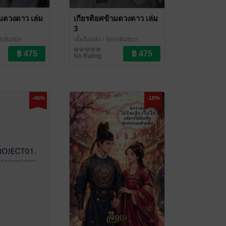
ามดวงดาว เล่ม
เกียรติยศข้ามดวงดาว เล่ม
3
llyButton
เตี๋ยจือหลิง
/ ฺBellyButton
ove / Yaoi
Publishing
นิยายวาย Boy Love / Yaoi
No Rating
-46%
-18%