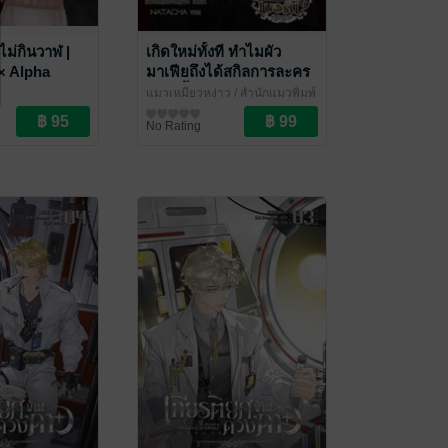
ม่กินวาฬ |
เกิดใหม่ทั้งที ทำไมผัว
× Alpha
มาเฟียถึงได้สกิลการละคร
เบอร์นี้?(Mpreg)
แมวเหมียวหง่าว
/ สำนักแมวพิมพ์
ove / Yaoi
นิยายวาย Boy Love / Yaoi
No Rating