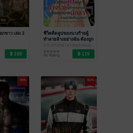
อกขาว เล่ม 2
ชีวิตติดลูปของนางร้ายผู้
ทำลายล้างอย่างฉัน ต้องถูก
นายนักล่าตามฆ่าอีกกี่รอบ
S*H STUDIO
/ สารนิช/S.HooD
กัน ?! เล่ม 1 : AXIS
STUDIO
นิยายแฟนตาซี
No Rating
CRISIS PART 1
-36%
-51%