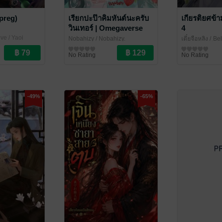
mpreg)
เรียกปะป๊าคิมหันต์นะครับ
เกียรติยศข้
วินเทอร์ | Omegaverse
4
ve / Yaoi
Nobahizy
/ Nobahizy.
เตี๋ยจือหลิง
/ ฺBe
นิยายวาย Boy Love / Yaoi
Publishing
นิยายวาย Boy L
No Rating
No Rating
-49%
-65%