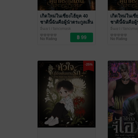
เกิดใหม่ในเซี่ยงไฮ้ยุค 40
เกิดใหม่ในเซี่
ชาตินี้ฉันคือผู้นำตระกูลเสิ่น
ชาตินี้ฉันคือผู
เล่ม 3
เล่ม 2
อิ๋นเยว่
/ fancymask
อิ๋นเยว่
/ fancyma
นิยายรักจีนโบราณ
นิยายรักจีนโบรา
No Rating
No Rating
-25%