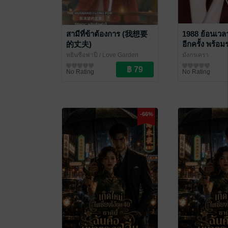
สามีที่ข้าต้องการ (我想要
1988 ย้อนเวล
的丈夫)
อีกครั้ง พร้อ
สู่ความรุ่งโรจน
หยินซือฟาปี่
/ Love Garden
มังกรเครา
นิยายรักจีนโบราณ
นิยายรักจีนโบรา
No Rating
No Rating
-66%