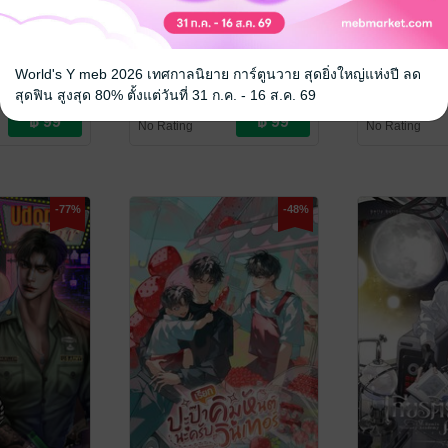
ยงไฮ้ยุค 40
เกิดใหม่ในเซี่ยงไฮ้ยุค 40
ไหนว่าฉลามไ
้นำตระกูลเสิ่น
ชาตินี้ฉันคือผู้นำตระกูลเสิ่น
True Alpha 
World's Y meb 2026 เทศกาลนิยาย การ์ตูนวาย สุดยิ่งใหญ่แห่งปี ลด
เล่ม 1
sk
อิ๋นเยว่
/ fancymask
J-phat
สุดฟิน สูงสุด 80% ตั้งแต่วันที่ 31 ก.ค. - 16 ส.ค. 69
ณ
นิยายรักจีนโบราณ
นิยายวาย Boy L
No Rating
No Rating
-77%
-48%