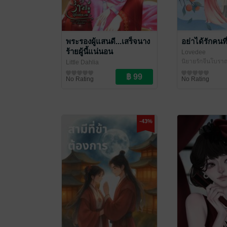
พระรองผู้แสนดี...เสร็จนาง
อย่าได้รักคนที
ร้ายผู้นี้แน่นอน
Lovedee
นิยายรักจีนโบรา
Little Dahlia
นิยายรักจีนโบราณ
No Rating
No Rating
-43%