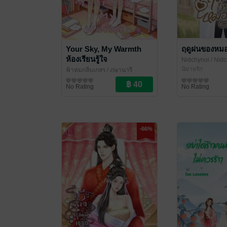
Your Sky, My Warmth
ฤดูฝนของหม
ห้องเรียนรู้ใจ
Nidchynoi
/ Nid
ด้ามเดียว
นิยายรัก
ฟ้าห่มกลีบเกสร
/ ภูษานารี
นิยาย Girl Love/Yuri
No Rating
No Rating
-66%