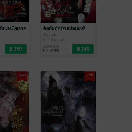
 พิตเลนไซลาส
ติดกับดักรักเล่ห์อเล็กซ์
Sunny.N
นิยายโรมานซ์
No Rating
-55%
-74%