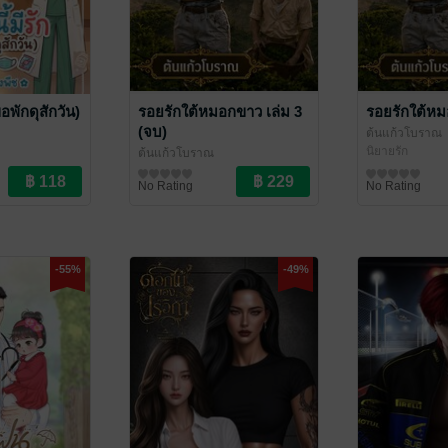
ขอพักดุสักวัน)
รอยรักใต้หมอกขาว เล่ม 3
รอยรักใต้หม
(จบ)
ต้นแก้วโบราณ
นิยายรัก
ต้นแก้วโบราณ
นิยายรัก
No Rating
No Rating
-55%
-49%