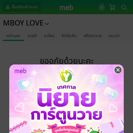
ล็อกอินเข้าระบบ
MBOY LOVE
หน้าแรก
ขายดี
มาใหม่
โปรโมชัน
ฟรีกระจาย
แนะนำ
ขออภัยด้วยนะคะ
ไม่พบข้อมูลในหัวข้อที่คุณกำลังชมค่ะ