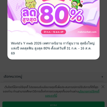
World's Y meb 2026 เทศกาลนิยาย การ์ตูนวาย สุดยิ่งใหญ่
แห่งปี ลดสุดฟิน สูงสุด 80% ตั้งแต่วันที่ 31 ก.ค. - 16 ส.ค.
69
เลือกหมวดหมู่
+
บริการช่วยเหลือ
+
เว็บไซต์นี้มีการใช้คุกกี้ โปรดยอมรับนโยบายคุกกี้เพื่อประสบการณ์การใช้บริการที่ดีที่สุด
ของท่าน ท่านสามารถศึกษาวิธีการตั้งค่าการควบคุมคุกกี้ของท่านผ่าน
นโยบายการใช้คุกกี้
เกี่ยวกับเรา
+
ของเราที่นี่
กลุ่มธุรกิจในเครือ
+
ตกลง