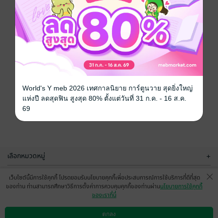
World's Y meb 2026 เทศกาลนิยาย การ์ตูนวาย สุดยิ่งใหญ่
แห่งปี ลดสุดฟิน สูงสุด 80% ตั้งแต่วันที่ 31 ก.ค. - 16 ส.ค.
69
เลือกหมวดหมู่
+
บริการช่วยเหลือ
+
เว็บไซต์นี้มีการใช้คุกกี้ โปรดยอมรับนโยบายคุกกี้เพื่อประสบการณ์การใช้บริการที่ดีที่สุด
ของท่าน ท่านสามารถศึกษาวิธีการตั้งค่าการควบคุมคุกกี้ของท่านผ่าน
นโยบายการใช้คุกกี้
เกี่ยวกับเรา
+
ของเราที่นี่
กลุ่มธุรกิจในเครือ
+
ตกลง