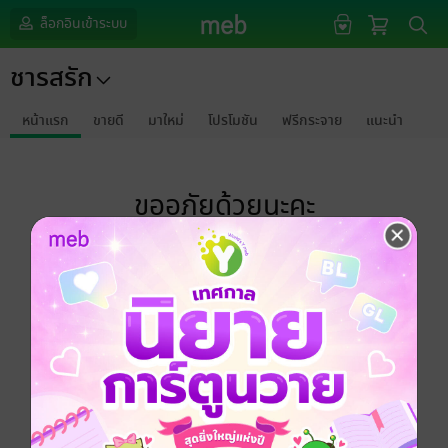
ล็อกอินเข้าระบบ
ชารสรัก
หน้าแรก
ขายดี
มาใหม่
โปรโมชัน
ฟรีกระจาย
แนะนำ
ขออภัยด้วยนะคะ
ไม่พบข้อมูลในหัวข้อที่คุณกำลังชมค่ะ