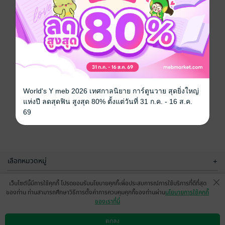
World's Y meb 2026 เทศกาลนิยาย การ์ตูนวาย สุดยิ่งใหญ่
แห่งปี ลดสุดฟิน สูงสุด 80% ตั้งแต่วันที่ 31 ก.ค. - 16 ส.ค.
69
เลือกหมวดหมู่
+
บริการช่วยเหลือ
+
เว็บไซต์นี้มีการใช้คุกกี้ โปรดยอมรับนโยบายคุกกี้เพื่อประสบการณ์การใช้บริการที่ดีที่สุด
ของท่าน ท่านสามารถศึกษาวิธีการตั้งค่าการควบคุมคุกกี้ของท่านผ่าน
นโยบายการใช้คุกกี้
เกี่ยวกับเรา
+
ของเราที่นี่
กลุ่มธุรกิจในเครือ
+
ตกลง