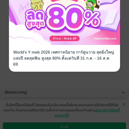
World's Y meb 2026 เทศกาลนิยาย การ์ตูนวาย สุดยิ่งใหญ่
แห่งปี ลดสุดฟิน สูงสุด 80% ตั้งแต่วันที่ 31 ก.ค. - 16 ส.ค.
69
เลือกหมวดหมู่
+
บริการช่วยเหลือ
+
เว็บไซต์นี้มีการใช้คุกกี้ โปรดยอมรับนโยบายคุกกี้เพื่อประสบการณ์การใช้บริการที่ดีที่สุด
ของท่าน ท่านสามารถศึกษาวิธีการตั้งค่าการควบคุมคุกกี้ของท่านผ่าน
นโยบายการใช้คุกกี้
เกี่ยวกับเรา
+
ของเราที่นี่
กลุ่มธุรกิจในเครือ
+
ตกลง