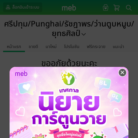
ล็อกอินเข้าระบบ
ศรีปทุม/Punghai/รัชฎาพร/ว่านตูบหมูบ/
ยุทธศิลป์
หน้าแรก
ขายดี
มาใหม่
โปรโมชัน
ฟรีกระจาย
แนะนำ
ขออภัยด้วยนะคะ
ไม่พบข้อมูลในหัวข้อที่คุณกำลังชมค่ะ