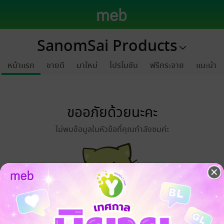
SanomSai Products
หน้าแรก
ขายดี
มาใหม่
โปรโมชัน
ฟรีกระจาย
แนะนำ
ขออภัยด้วยนะคะ
ไม่พบข้อมูลในหัวข้อที่คุณกำลังชมค่ะ