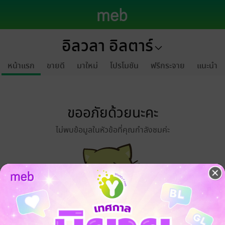
อิลวลา อิลตาร์
หน้าแรก
ขายดี
มาใหม่
โปรโมชัน
ฟรีกระจาย
แนะนำ
ขออภัยด้วยนะคะ
ไม่พบข้อมูลในหัวข้อที่คุณกำลังชมค่ะ