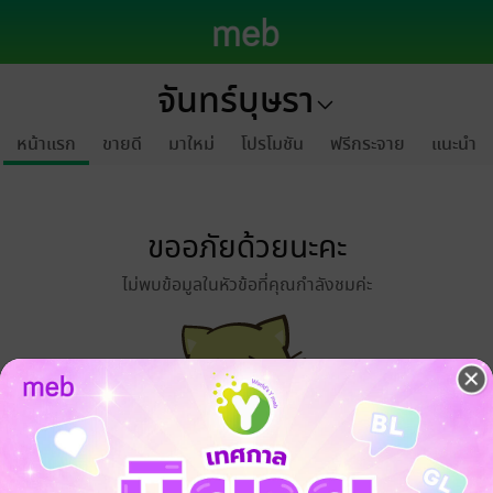
จันทร์บุษรา
หน้าแรก
ขายดี
มาใหม่
โปรโมชัน
ฟรีกระจาย
แนะนำ
ขออภัยด้วยนะคะ
ไม่พบข้อมูลในหัวข้อที่คุณกำลังชมค่ะ