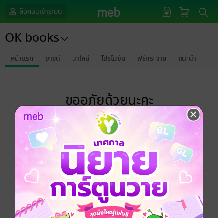
ล็อกอินเข้าระบบ
OK books
หน้าแรก
ขายดี
มาใหม่
โปรโมชัน
ฟรีกระจาย
แนะนำ
ขออภัยด้วยนะคะ
ไม่พบข้อมูลในหัวข้อที่คุณกำลังชมค่ะ