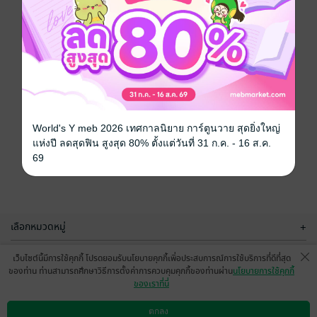
World's Y meb 2026 เทศกาลนิยาย การ์ตูนวาย สุดยิ่งใหญ่
แห่งปี ลดสุดฟิน สูงสุด 80% ตั้งแต่วันที่ 31 ก.ค. - 16 ส.ค.
69
เลือกหมวดหมู่
+
บริการช่วยเหลือ
+
เว็บไซต์นี้มีการใช้คุกกี้ โปรดยอมรับนโยบายคุกกี้เพื่อประสบการณ์การใช้บริการที่ดีที่สุด
ของท่าน ท่านสามารถศึกษาวิธีการตั้งค่าการควบคุมคุกกี้ของท่านผ่าน
นโยบายการใช้คุกกี้
เกี่ยวกับเรา
+
ของเราที่นี่
กลุ่มธุรกิจในเครือ
+
ตกลง