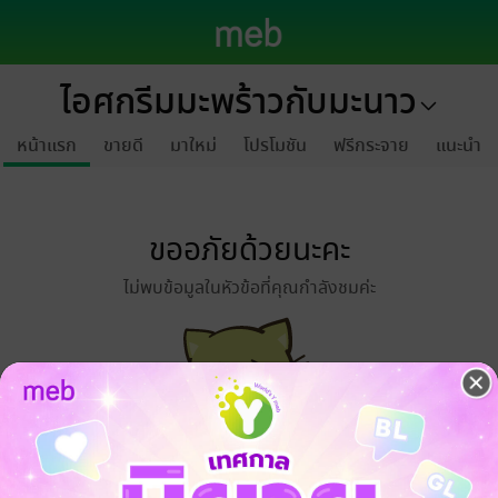
ไอศกรีมมะพร้าวกับมะนาว
หน้าแรก
ขายดี
มาใหม่
โปรโมชัน
ฟรีกระจาย
แนะนำ
ขออภัยด้วยนะคะ
ไม่พบข้อมูลในหัวข้อที่คุณกำลังชมค่ะ