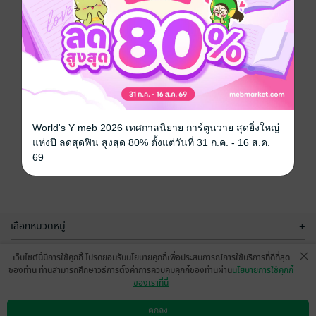
World's Y meb 2026 เทศกาลนิยาย การ์ตูนวาย สุดยิ่งใหญ่
แห่งปี ลดสุดฟิน สูงสุด 80% ตั้งแต่วันที่ 31 ก.ค. - 16 ส.ค.
69
เลือกหมวดหมู่
+
บริการช่วยเหลือ
+
เว็บไซต์นี้มีการใช้คุกกี้ โปรดยอมรับนโยบายคุกกี้เพื่อประสบการณ์การใช้บริการที่ดีที่สุด
ของท่าน ท่านสามารถศึกษาวิธีการตั้งค่าการควบคุมคุกกี้ของท่านผ่าน
นโยบายการใช้คุกกี้
เกี่ยวกับเรา
+
ของเราที่นี่
กลุ่มธุรกิจในเครือ
+
ตกลง